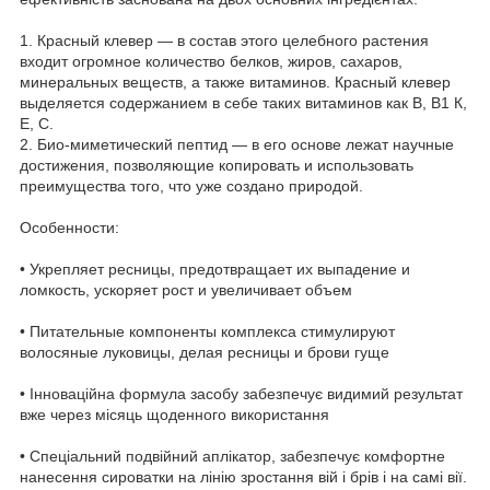
1. Красный клевер — в состав этого целебного растения
входит огромное количество белков, жиров, сахаров,
минеральных веществ, а также витаминов. Красный клевер
выделяется содержанием в себе таких витаминов как В, В1 К,
Е, С.
2. Био-миметический пептид — в его основе лежат научные
достижения, позволяющие копировать и использовать
преимущества того, что уже создано природой.
Особенности:
• Укрепляет ресницы, предотвращает их выпадение и
ломкость, ускоряет рост и увеличивает объем
• Питательные компоненты комплекса стимулируют
волосяные луковицы, делая ресницы и брови гуще
• Інноваційна формула засобу забезпечує видимий результат
вже через місяць щоденного використання
• Спеціальний подвійний аплікатор, забезпечує комфортне
нанесення сироватки на лінію зростання вій і брів і на самі вії.