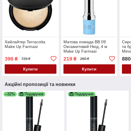
Хайлайтер Terracotta
Матова помада BB 09
Сиро
Make Up Farmasi
Оксамитовий Нюд, 4 м
та б
Make Up Farmasi
Mino
396
219
880
₴
₴
720 ₴
260 ₴
Купити
Купити
Акційні пропозиції та новинки
–32%
Подарунок
Подарунок