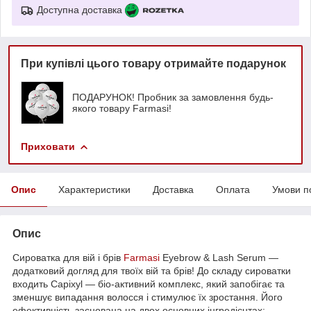
Доступна доставка
При купівлі цього товару отримайте подарунок
ПОДАРУНОК! Пробник за замовлення будь-
якого товару Farmasi!
Приховати
Опис
Характеристики
Доставка
Оплата
Умови п
Опис
Сироватка для вій і брів
Farmasi
Eyebrow & Lash Serum —
додатковий догляд для твоїх вій та брів! До складу сироватки
входить Capixyl — біо-активний комплекс, який запобігає та
зменшує випадання волосся і стимулює їх зростання. Його
ефективність заснована на двох основних інгредієнтах: