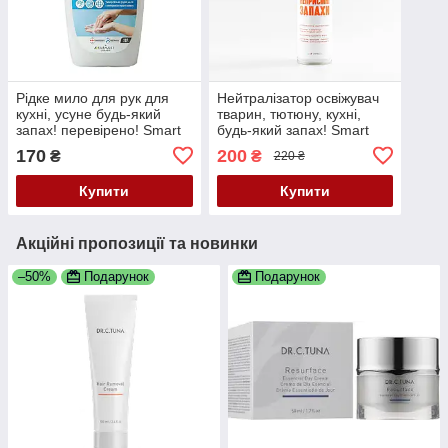
Рідке мило для рук для
Нейтралізатор освіжувач
кухні, усуне будь-який
тварин, тютюну, кухні,
запах! перевірено! Smart
будь-який запах! Smart
Life Farmasi, 500 мл
Life Farmasi 300 мл, Made
170
200
₴
₴
220 ₴
in Ukraine
Купити
Купити
Акційні пропозиції та новинки
–50%
Подарунок
Подарунок