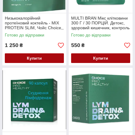
Низькокалорійний
MULTI BRAN Мікс клітковини
протеїновий коктейль - MIX
300 Г / 30 ПОРЦІЙ. Детокс,
PROTEIN SLIM, Чойс Choice,,
здоровий кишечник, контроль
405 Г / 15 Порцій
апетиту, міцний імунітет.
Готово до відправки
Готово до відправки
1 250
550
₴
₴
Купити
Купити