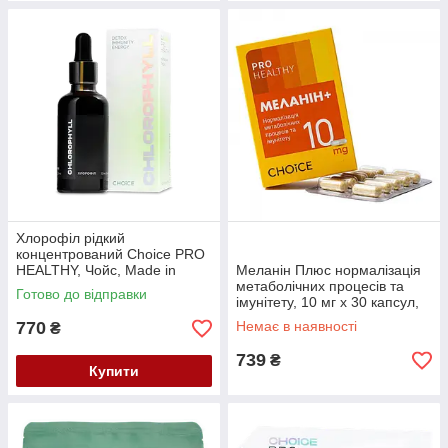
Хлорофіл рідкий
концентрований Choice PRO
HEALTHY, Чойс, Made in
Меланін Плюс нормалізація
Ukraine, 50 мл
метаболічних процесів та
Готово до відправки
імунітету, 10 мг х 30 капсул,
Pro Healthy Choice, Чойс
770
Немає в наявності
₴
739
₴
Купити