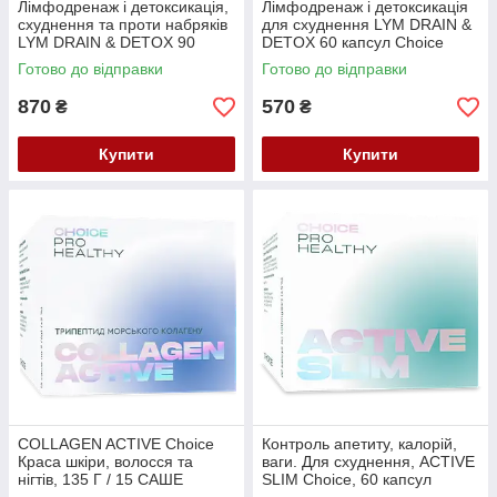
Лімфодренаж і детоксикація,
Лімфодренаж і детоксикація
схуднення та проти набряків
для схуднення LYM DRAIN &
LYM DRAIN & DETOX 90
DETOX 60 капсул Choice
капсул Choice
Готово до відправки
Готово до відправки
870
570
₴
₴
Купити
Купити
COLLAGEN ACTIVE Choice
Контроль апетиту, калорій,
Краса шкіри, волосся та
ваги. Для схуднення, ACTIVE
нігтів, 135 Г / 15 САШЕ
SLIM Choice, 60 капсул