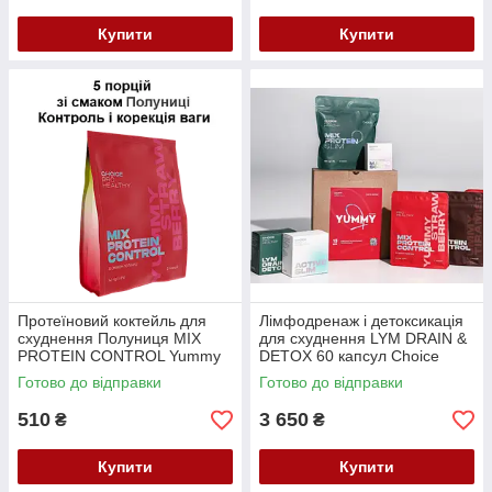
Купити
Купити
Протеїновий коктейль для
Лімфодренаж і детоксикація
схуднення Полуниця MIX
для схуднення LYM DRAIN &
PROTEIN CONTROL Yummу
DETOX 60 капсул Choice
Strawberry, Choice, 145 г/5
Готово до відправки
Готово до відправки
Порцій
510
3 650
₴
₴
Купити
Купити