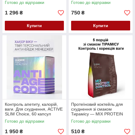
Готово до відправки
Готово до відправки
1 296
750
₴
₴
Купити
Купити
Контроль апетиту, калорій,
Протеїновий коктейль для
ваги. Для схуднення, ACTIVE
схуднення зі смаком
SLIM Choice, 60 капсул
Тирамісу — MIX PROTEIN
CONTROL, Чойс Choice, 145
Готово до відправки
Готово до відправки
г/5 Порцій
1 950
510
₴
₴