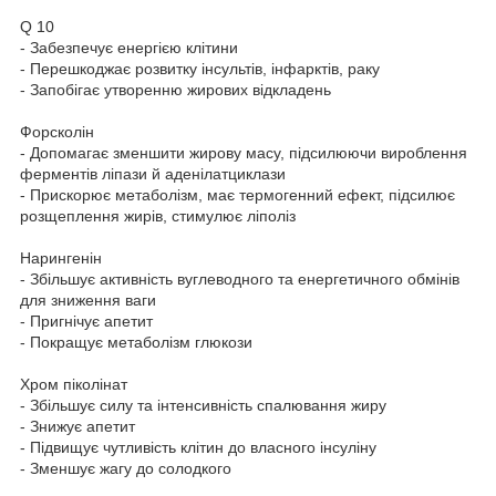
Q 10
- Забезпечує енергією клітини
- Перешкоджає розвитку інсультів, інфарктів, раку
- Запобігає утворенню жирових відкладень
Форсколін
- Допомагає зменшити жирову масу, підсилюючи вироблення
ферментів ліпази й аденілатциклази
- Прискорює метаболізм, має термогенний ефект, підсилює
розщеплення жирів, стимулює ліполіз
Нарингенін
- Збільшує активність вуглеводного та енергетичного обмінів
для зниження ваги
- Пригнічує апетит
- Покращує метаболізм глюкози
Хром піколінат
- Збільшує силу та інтенсивність спалювання жиру
- Знижує апетит
- Підвищує чутливість клітин до власного інсуліну
- Зменшує жагу до солодкого