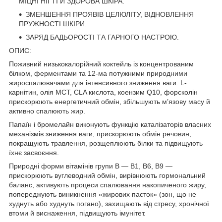
МІЦНІ НІГТІ Й ЗДОРОВА ШКІРА.
ЗМЕНШЕННЯ ПРОЯВІВ ЦЕЛЮЛІТУ, ВІДНОВЛЕННЯ
ПРУЖНОСТІ ШКІРИ.
ЗАРЯД БАДЬОРОСТІ ТА ГАРНОГО НАСТРОЮ.
ОПИС:
Поживний низькокалорійний коктейль із концентрованим
білком, ферментами та 12-ма потужними природними
жироспалювачами для інтенсивного зниження ваги. L-
карнітин, олія MCT, CLA кислота, коензим Q10, форсколін
приcкорюють енергетичний обмін, збільшують м’язову масу й
активно спалюють жир.
Папаїн і бромелайн виконують функцію каталізаторів власних
механізмів зниження ваги, прискорюють обмін речовин,
покращують травлення, розщеплюють білки та підвищують
їхнє засвоєння.
Природні форми вітамінів групи В — B1, B6, B9 —
прискорюють вуглеводний обмін, вирівнюють гормональний
баланс, активують процеси спалювання накопиченого жиру,
попереджують виникнення «жирових пасток» (зон, що не
худнуть або худнуть погано), захищають від стресу, хронічної
втоми й виснаження, підвищують імунітет.