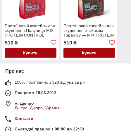
Протеїновий коктейль для
Протеїновий коктейль для
схуднення Полуниця MIX
схуднення зі смаком
PROTEIN CONTROL
Тирамісу — MIX PROTEIN
Yummу Strawberry, Choice,
CONTROL, Чойс Choice,
510
510
₴
₴
145 г/5 Порцій
145 г/5 Порцій
Купити
Купити
Про нас
100% позитивних з 328 відгуків за рік
Працює з 25.03.2012
м. Дніпро
Дніпро, Дніпро, Україна
Контакти
Сьогодні працює з 08:00 до 22:30