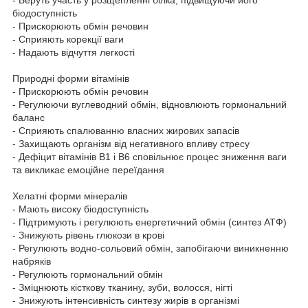
біодоступність
- Прискорюють обмін речовин
- Сприяють корекції ваги
- Надають відчуття легкості
Природні форми вітамінів
- Прискорюють обмін речовин
- Регулюючи вуглеводний обмін, відновлюють гормональний
баланс
- Сприяють спалюванню власних жирових запасів
- Захищають організм від негативного впливу стресу
- Дефіцит вітамінів В1 і В6 сповільнює процес зниження ваги
та викликає емоційне переїдання
Хелатні форми мінералів
- Мають високу біодоступність
- Підтримують і регулюють енергетичний обмін (синтез АТФ)
- Знижують рівень глюкози в крові
- Регулюють водно-сольовий обмін, запобігаючи виникненню
набряків
- Регулюють гормональний обмін
- Зміцнюють кісткову тканину, зуби, волосся, нігті
- Знижують інтенсивність синтезу жирів в організмі