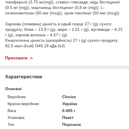
токоферол) (3,75 мг(mg)), стевіол глікозиди, мідь бісгліцинат
(0,5 мг (mg)), марганець бісгліцинат (0,8 мг (mg)), L-
селенометіонін (50 мкг (mcg)), хром піколінат (50 мкг (mcg)).
Харчова (поживна) цінність в одній порції 27 г (g) сухого
продукту: білки – 13,9 г (g), жири – 1,01 г (g), вуглеводи – 6,22
г (g), харчові волокна – 4,57 г (g).
Енергетична цінність (калорійність) 27 г (g) сухого продукту:
82,5 ккал (kcal) /345,18 кДж (kJ).
Приховати
Характеристики
Основні
Виробник
Choice
Країна виробник
Україна
Вага
0.405 г
Упаковка
Пакет
Тип
Порошок