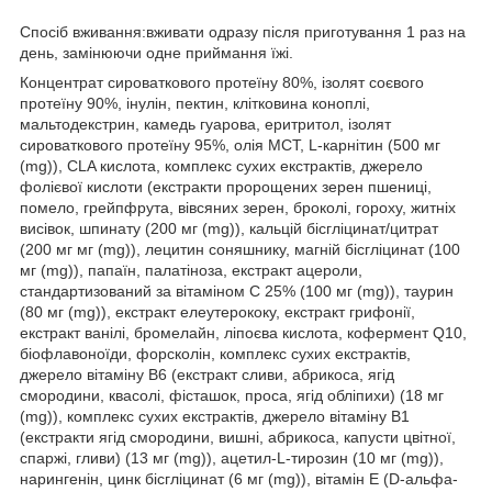
Спосіб вживання:вживати одразу після приготування 1 раз на
день, замінюючи одне приймання їжі.
Концентрат сироваткового протеїну 80%, ізолят соєвого
протеїну 90%, інулін, пектин, клітковина коноплі,
мальтодекстрин, камедь гуарова, еритритол, ізолят
сироваткового протеїну 95%, олія МСТ, L-карнітин (500 мг
(mg)), CLA кислота, комплекс сухих екстрактів, джерело
фолієвої кислоти (екстракти пророщених зерен пшениці,
помело, грейпфрута, вівсяних зерен, броколі, гороху, житніх
висівок, шпинату (200 мг (mg)), кальцій бісгліцинат/цитрат
(200 мг мг (mg)), лецитин соняшнику, магній бісгліцинат (100
мг (mg)), папаїн, палатіноза, екстракт ацероли,
стандартизований за вітаміном С 25% (100 мг (mg)), таурин
(80 мг (mg)), екстракт елеутерококу, екстракт грифонії,
екстракт ванілі, бромелайн, ліпоєва кислота, кофермент Q10,
біофлавоноїди, форсколін, комплекс сухих екстрактів,
джерело вітаміну В6 (екстракт сливи, абрикоса, ягід
смородини, квасолі, фісташок, проса, ягід обліпихи) (18 мг
(mg)), комплекс сухих екстрактів, джерело вітаміну В1
(екстракти ягід смородини, вишні, абрикоса, капусти цвітної,
спаржі, гливи) (13 мг (mg)), ацетил-L-тирозин (10 мг (mg)),
нарингенін, цинк бісгліцинат (6 мг (mg)), вітамін Е (D-aльфа-