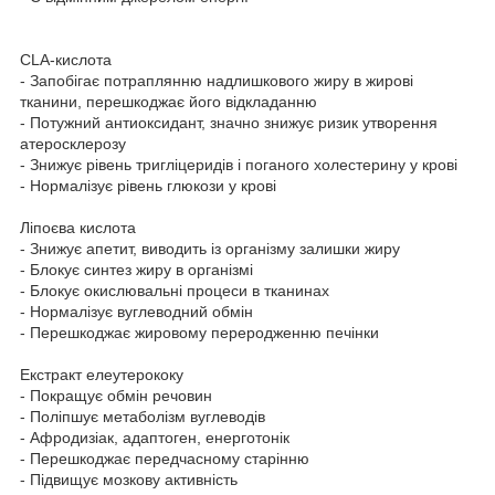
CLA-кислота
- Запобігає потраплянню надлишкового жиру в жирові
тканини, перешкоджає його відкладанню
- Потужний антиоксидант, значно знижує ризик утворення
атеросклерозу
- Знижує рівень тригліцеридів і поганого холестерину у крові
- Нормалізує рівень глюкози у крові
Ліпоєва кислота
- Знижує апетит, виводить із організму залишки жиру
- Блокує синтез жиру в організмі
- Блокує окислювальні процеси в тканинах
- Нормалізує вуглеводний обмін
- Перешкоджає жировому переродженню печінки
Екстракт елеутерококу
- Покращує обмін речовин
- Поліпшує метаболізм вуглеводів
- Афродизіак, адаптоген, енерготонік
- Перешкоджає передчасному старінню
- Підвищує мозкову активність