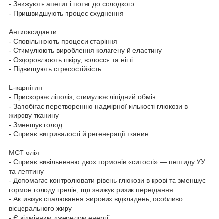
- Знижують апетит і потяг до солодкого
- Пришвидшують процес схуднення
Антиоксиданти
- Сповільнюють процеси старіння
- Стимулюють вироблення колагену й еластину
- Оздоровлюють шкіру, волосся та нігті
- Підвищують стресостійкість
L-карнітин
- Прискорює ліполіз, стимулює ліпідний обмін
- Запобігає перетворенню надмірної кількості глюкози в
жирову тканину
- Зменшує голод
- Сприяє витривалості й регенерації тканин
МСТ олія
- Сприяє вивільненню двох гормонів «ситості» — пептиду УУ
та лептину
- Допомагає контролювати рівень глюкози в крові та зменшує
гормон голоду грелін, що знижує ризик переїдання
- Активізує спалювання жирових відкладень, особливо
вісцерального жиру
- Є відмінним джерелом енергії