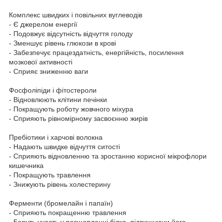
Комплекс швидких і повільних вуглеводів
- Є джерелом енергії
- Подовжує відсутність відчуття голоду
- Зменшує рівень глюкози в крові
- Забезпечує працездатність, енергійність, посилення
мозкової активності
- Сприяє зниженню ваги
Фосфоліпіди і фітостероли
- Відновлюють клітини печінки
- Покращують роботу жовчного міхура
- Сприяють рівномірному засвоєнню жирів
Пребіотики і харчові волокна
- Надають швидке відчуття ситості
- Сприяють відновленню та зростанню корисної мікрофлори
кишечника
- Покращують травлення
- Знижують рівень холестерину
Ферменти (бромелайн і папаїн)
- Сприяють покращенню травлення
- Беруть участь у розщепленні білка, підвищуючи його