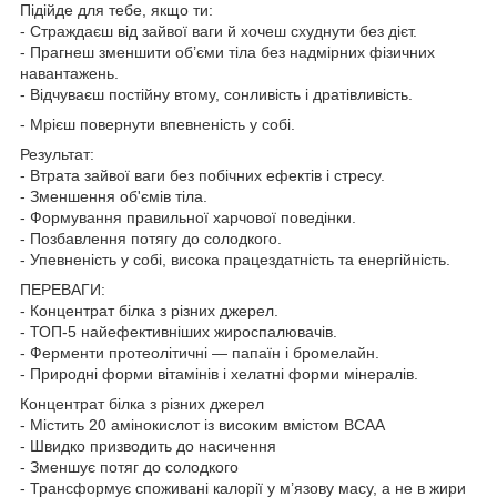
Підійде для тебе, якщо ти:
- Страждаєш від зайвої ваги й хочеш схуднути без дієт.
- Прагнеш зменшити об’єми тіла без надмірних фізичних
навантажень.
- Відчуваєш постійну втому, сонливість і дратівливість.
- Мрієш повернути впевненість у собі.
Результат:
- Втрата зайвої ваги без побічних ефектів і стресу.
- Зменшення об'ємів тіла.
- Формування правильної харчової поведінки.
- Позбавлення потягу до солодкого.
- Упевненість у собі, висока працездатність та енергійність.
ПЕРЕВАГИ:
- Концентрат білка з різних джерел.
- ТОП-5 найефективніших жироспалювачів.
- Ферменти протеолітичні — папаїн і бромелайн.
- Природні форми вітамінів і хелатні форми мінералів.
Концентрат білка з різних джерел
- Містить 20 амінокислот із високим вмістом ВСАА
- Швидко призводить до насичення
- Зменшує потяг до солодкого
- Трансформує споживані калорії у м’язову масу, а не в жири