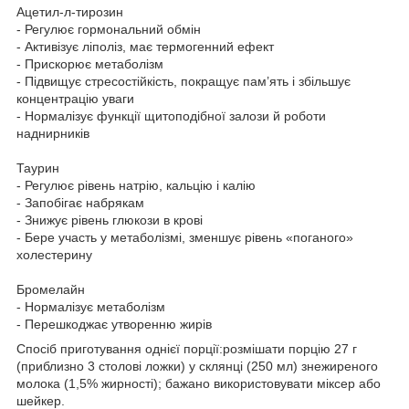
Ацетил-л-тирозин
- Регулює гормональний обмін
- Активізує ліполіз, має термогенний ефект
- Прискорює метаболізм
- Підвищує стресостійкість, покращує пам’ять і збільшує
концентрацію уваги
- Нормалізує функції щитоподібної залози й роботи
наднирників
Таурин
- Регулює рівень натрію, кальцію і калію
- Запобігає набрякам
- Знижує рівень глюкози в крові
- Бере участь у метаболізмі, зменшує рівень «поганого»
холестерину
Бромелайн
- Нормалізує метаболізм
- Перешкоджає утворенню жирів
Спосіб приготування однієї порції:розмішати порцію 27 г
(приблизно 3 столові ложки) у склянці (250 мл) знежиреного
молока (1,5% жирності); бажано використовувати міксер або
шейкер.