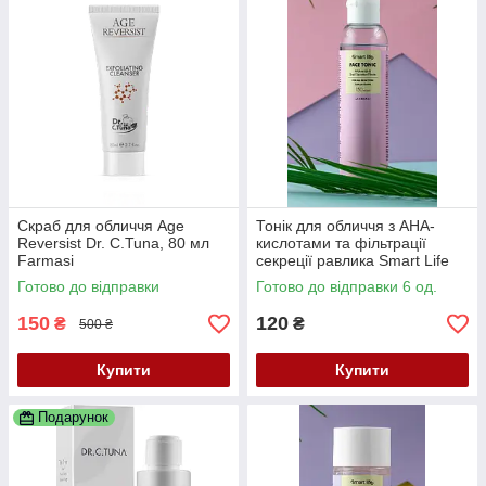
Скраб для обличчя Age
Тонік для обличчя з AHA-
Reversist Dr. C.Tuna, 80 мл
кислотами та фільтрації
Farmasi
секреції равлика Smart Life
для всіх типів шкіри,150 мл
Готово до відправки
Готово до відправки 6 од.
Farmasi
150
120
₴
₴
500 ₴
Купити
Купити
Подарунок