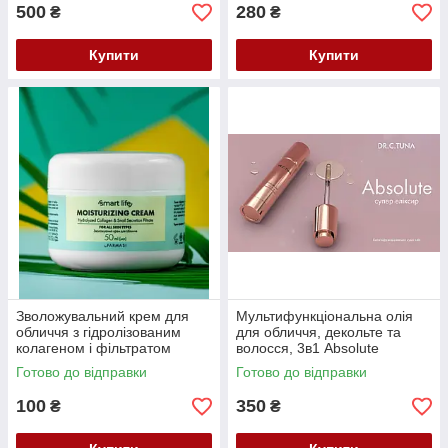
500
280
₴
₴
Купити
Купити
Зволожувальний крем для
Мультифункціональна олія
обличчя з гідролізованим
для обличчя, декольте та
колагеном і фільтратом
волосся, 3в1 Absolute
секреції равлика Smart 50 мл
Dr.Tuna, 25 мл
Готово до відправки
Готово до відправки
100
350
₴
₴