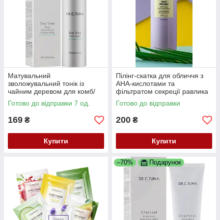
Матувальний
Пілінг-скатка для обличчя з
зволожувальний тонік із
АНА-кислотами та
чайним деревом для комб/
фільтратом секреції равлика
жирної шкіри Tea Tree, 125
Smart Life, 200 мл Farmasi
Готово до відправки 7 од.
Готово до відправки
мл Dr. C.Tuna Farmasi
169
200
₴
₴
Купити
Купити
–70%
Подарунок