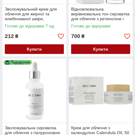
Зволожувальний крем для
Відновлювальна
обличчя для жирної та
вирівнювальна тон сироватка
комбінованої шкіри,
для обличчя з ретинолом і
вирівнює, матує, від прищів і
вітамін С, Resurface, 30 мл
Готово до відправки 7 од.
Готово до відправки
плям Tea Tree,
Dr.C.Tuna Farmasi
212
700
₴
₴
Купити
Купити
Подарунок
Зволожувальна сироватка
Крем для обличчя з
для обличчя з гіалуроновою
календулою Calendula Oil, 50