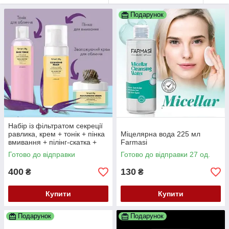
Подарунок
Набір із фільтратом секреції
равлика, крем + тонік + пінка
Міцелярна вода 225 мл
вмивання + пілінг-скатка +
Farmasi
Smart Life, Farmasi
Готово до відправки
Готово до відправки 27 од.
400
130
₴
₴
Купити
Купити
Подарунок
Подарунок