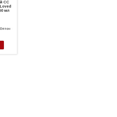
ий CC
 Loved
 50 мл
Оптом і в роздріб