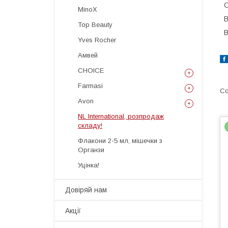
О
MinoX
В
Top Beauty
В
Yves Rocher
Амвей
CHOICE
Farmasi
Avon
NL International, розпродаж
складу!
Флакони 2-5 мл, мішечки з
Органзи
Уцінка!
Довіряй нам
Акції