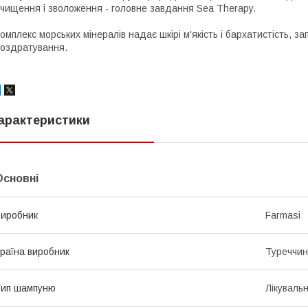
чищення і зволоження - головне завдання Sea Therapy.
омплекс морських мінералів надає шкірі м'якість і бархатистість, з
оздратування.
арактеристики
Основні
иробник
Farmasi
раїна виробник
Туреччи
Тип шампуню
Лікуваль