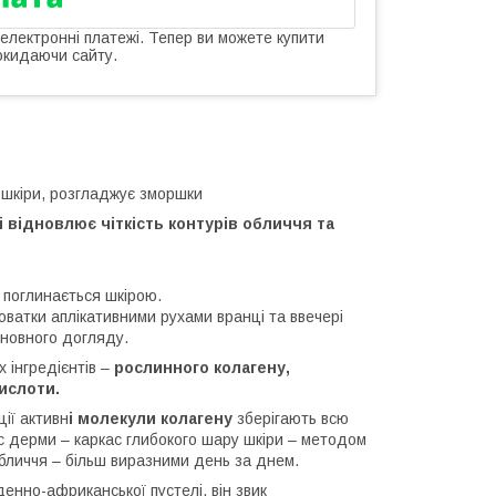
 електронні платежі. Тепер ви можете купити
окидаючи сайту.
 шкіри, розгладжує зморшки
 і відновлює чіткість контурів обличчя та
 поглинається шкірою.
оватки аплікативними рухами вранці та ввечері
новного догляду.
 інгредієнтів –
рослинного колагену,
ислоти.
ції активн
і молекули колагену
зберігають всю
кс дерми – каркас глибокого шару шкіри – методом
обличчя – більш виразними день за днем.
вденно-африканської пустелі, він звик