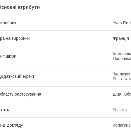
Основні атрибути
иробник
Yves Roc
раїна виробник
Франція
Комбінова
ип шкіри
Проблемн
Зволожен
одатковий ефект
Розглад
бласть застосування
Шия, Обл
тать
Унісекс
ид догляду
Колагено