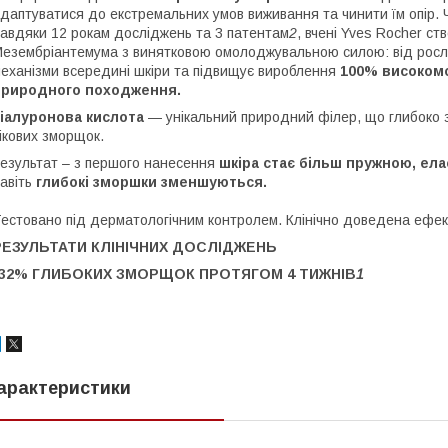
даптуватися до екстремальних умов виживання та чинити їм опір. 
авдяки 12 рокам досліджень та 3 патентам
2
, вчені Yves Rocher с
езембріантемума з винятковою омолоджувальною силою: від рослин
еханізми всередині шкіри та підвищує вироблення
100% високомо
природного походження.
іалуронова кислота
— унікальний природний філер, що глибоко з
ікових зморщок.
езультат – з першого нанесення
шкіра стає більш пружною, ел
авіть
глибокі зморшки зменшуються.
естовано під дерматологічним контролем. Клінічно доведена ефек
РЕЗУЛЬТАТИ КЛІНІЧНИХ ДОСЛІДЖЕНЬ
-32% ГЛИБОКИХ ЗМОРЩОК ПРОТЯГОМ 4 ТИЖНІВ
1
арактеристики