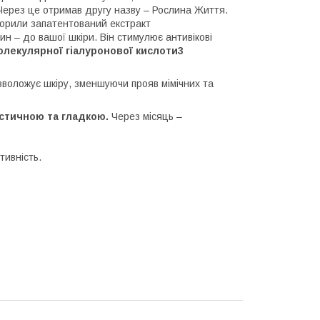
Через це отримав другу назву – Рослина Життя.
творили запатентований екстракт
 – до вашої шкіри. Він стимулює антивікові
лекулярної гіалуронової кислоти3
воложує шкіру, зменшуючи прояв мімічних та
астичною та гладкою.
Через місяць –
тивність.