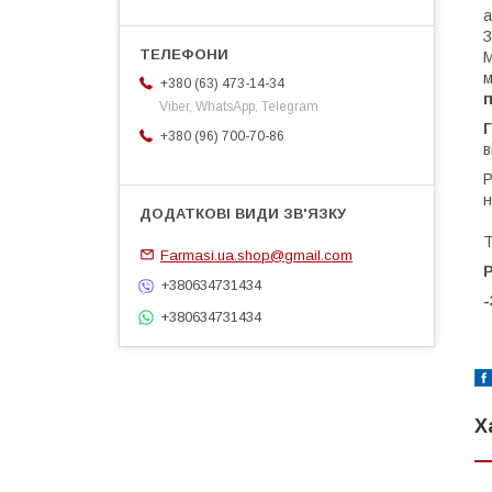
а
З
М
м
+380 (63) 473-14-34
Viber, WhatsApp, Telegram
Г
+380 (96) 700-70-86
в
Р
н
Т
Farmasi.ua.shop@gmail.com
+380634731434
+380634731434
Х