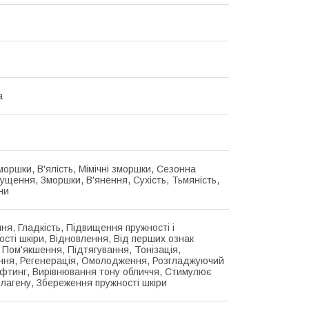
а
моршки, В'ялість, Мімічні зморшки, Сезонна
Лущення, Зморшки, В'янення, Сухість, Тьмяність,
іни
ня, Гладкість, Підвищення пружності і
ості шкіри, Відновлення, Від перших ознак
, Пом'якшення, Підтягування, Тонізація,
ння, Регенерація, Омолодження, Розгладжуючий
іфтинг, Вирівнювання тону обличчя, Стимулює
олагену, Збереження пружності шкіри