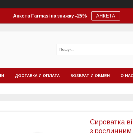
Анкета Farmasi на знижку -25%
АНКЕТА
ИИ
ДОСТАВКА И ОПЛАТА
ВОЗВРАТ И ОБМЕН
О НА
Сироватка в
з рослинним 