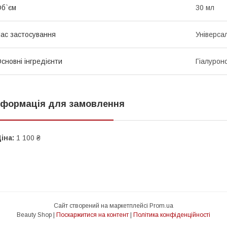
б`єм
30 мл
ас застосування
Універса
сновні інгредієнти
Гіалурон
нформація для замовлення
іна:
1 100 ₴
Сайт створений на маркетплейсі
Prom.ua
Beauty Shop |
Поскаржитися на контент
|
Політика конфіденційності