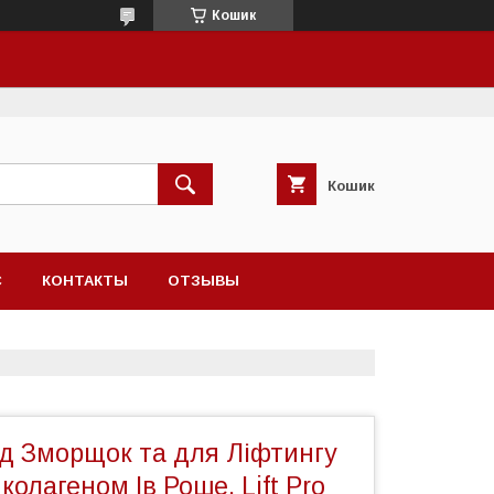
Кошик
Кошик
С
КОНТАКТЫ
ОТЗЫВЫ
ід Зморщок та для Ліфтингу
колагеном Ів Роше, Lift Pro