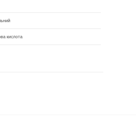
льний
ова кислота