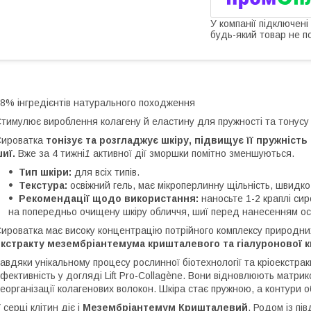
У компанії підключені
будь-який товар не п
8% інгредієнтів натурального походження
тимулює вироблення колагену й еластину для пружності та тонусу
Сироватка
тонізує та розгладжує шкіру, підвищує її пружність
шиї.
Вже за 4 тижні
1
активної дії зморшки помітно зменшуються.
Тип шкіри:
для всіх типів.
Текстура:
освіжний гель, має мікроперлинну щільність, швидко
Рекомендації щодо використання:
наносьте 1-2 краплі сир
на попередньо очищену шкіру обличчя, шиї перед нанесенням ос
ироватка має високу концентрацію потрійного комплексу природних
кстракту мезембріантемума кришталевого та гіалуронової к
авдяки унікальному процесу рослинної біотехнології та кріоекстрак
фективність у догляді Lift Pro-Collagène. Вони відновлюють матри
еорганізації колагенових волокон. Шкіра стає пружною, а контури 
 серці клітин діє і
Мезембріантемум Кришталевий
. Родом із пі