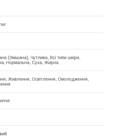
her
на (Змішана), Чутлива, Всі типи шкіри,
а, Нормальна, Суха, Жирна
ня, Живлення, Освітлення, Омолодження,
ження
иччя
вий