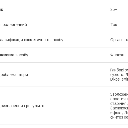
ік
25+
іпоалергенний
Так
ласифікація косметичного засобу
Органічн
паковка засобу
Флакон
Глибокі з
роблема шкіри
сухість, 
Вікові зм
Зволожен
еластичн
старіння
ризначення і результат
Заспокоє
ефект, Л
синтез к