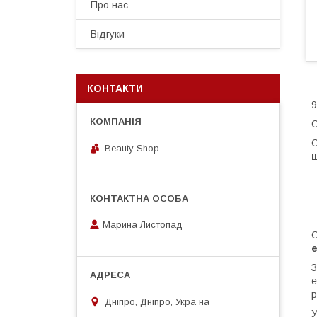
Про нас
Відгуки
КОНТАКТИ
9
С
Beauty Shop
Марина Листопад
С
е
З
е
р
Дніпро, Дніпро, Україна
У