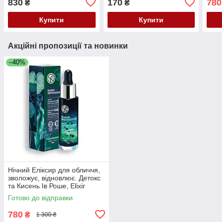
830
170
780
₴
₴
Active Clear, Ів Роше Yves
мл
Bota
Rocher, 30 мл
мл
Купити
Купити
Акційні пропозиції та новинки
–40%
Нічний Еліксир для обличчя,
зволожує, відновлює. Детокс
та Кисень Ів Роше, Elixir
Botanique Yves Rocher, 30 мл
Готово до відправки
780
₴
1 300 ₴