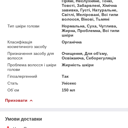
Прямі, Неслухняне, Тонкі,
Товсті, Забарвлені, Хімічна
завивка, Густі, Натуральне,
Світлі, Меліровані, Всі типи
волосся, Вікові, Тьмяні
Тип шкіри голови
Нормальна, Суха, Чутлива,
Жирна, Проблемна, Всі типи
шкіри
Класифікація
Органічна
косметичного засобу
Призначення засобу для
Очищення, Для об'єму,
волосся
Освіжаюча, Себорегуляція
Проблема волосся і шкіри
Жирність шкіри
голови
Гіпоалергенний
Так
Стать
Унісекс
Об`єм
150 мл
Приховати
Умови доставки