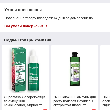
Умови повернення
Повернення товару впродовж 14 днів за домовленістю
Всі умови повернення
Подібні товари компанії
Сироватка Себорегуляція
Зміцнюючий шампунь для
Нічн
та очищення
росту волосся Botanics з
обли
комбінованої, жирної та
екстрактом шавлії та
відн
проблемної шкіри. Sebo
пантенолом, Farmasi 500
Кисе