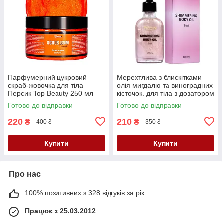
Парфумерний цукровий
Мерехтлива з блискітками
скраб-жовочка для тіла
олія мигдалю та виноградних
Персик Top Beauty 250 мл
кісточок. для тіла з дозатором
у склі Pink Top Beauty 100 мл
Готово до відправки
Готово до відправки
220
210
₴
₴
400 ₴
350 ₴
Купити
Купити
Про нас
100% позитивних з 328 відгуків за рік
Працює з 25.03.2012