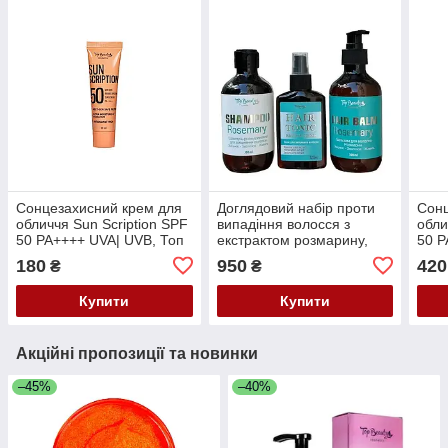
Сонцезахисний крем для
Доглядовий набір проти
Сонц
обличчя Sun Scription SPF
випадіння волосся з
обли
50 PA++++ UVA| UVB, Топ
екстрактом розмарину,
50 P
Б'юті Top Beauty, 30 мл
шампунь + бальзам +
цент
180
950
420
₴
₴
спрей Top Beauty, Топ
Beau
Б'юті
Купити
Купити
Акційні пропозиції та новинки
–45%
–40%