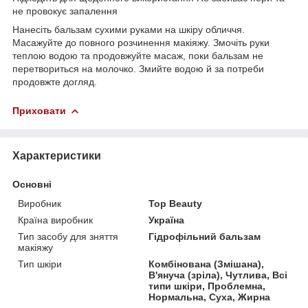
не провокує запалення
Нанесіть бальзам сухими руками на шкіру обличчя.
Масажуйте до повного розчинення макіяжу. Змочіть руки
теплою водою та продовжуйте масаж, поки бальзам не
перетвориться на молочко. Змийте водою й за потреби
продовжте догляд.
Приховати
Характеристики
Основні
Виробник
Top Beauty
Країна виробник
Україна
Тип засобу для зняття
Гідрофільний бальзам
макіяжу
Тип шкіри
Комбінована (Змішана),
В'януча (зріла), Чутлива, Всі
типи шкіри, Проблемна,
Нормальна, Суха, Жирна