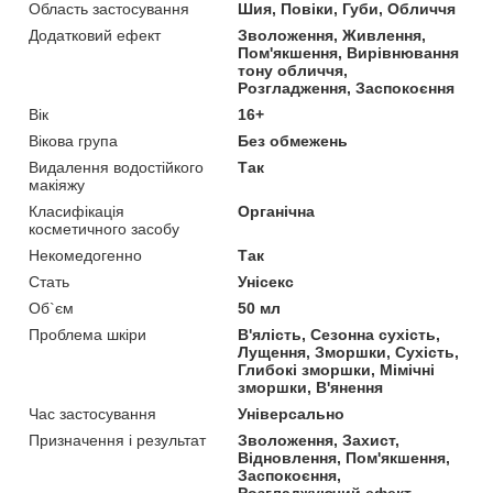
Область застосування
Шия, Повіки, Губи, Обличчя
Додатковий ефект
Зволоження, Живлення,
Пом'якшення, Вирівнювання
тону обличчя,
Розгладження, Заспокоєння
Вік
16+
Вікова група
Без обмежень
Видалення водостійкого
Так
макіяжу
Класифікація
Органічна
косметичного засобу
Некомедогенно
Так
Стать
Унісекс
Об`єм
50 мл
Проблема шкіри
В'ялість, Сезонна сухість,
Лущення, Зморшки, Сухість,
Глибокі зморшки, Мімічні
зморшки, В'янення
Час застосування
Універсально
Призначення і результат
Зволоження, Захист,
Відновлення, Пом'якшення,
Заспокоєння,
Розгладжуючий ефект,