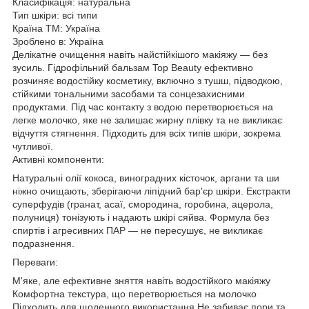
Класифікація: натуральна
Тип шкіри: всі типи
Країна ТМ: Україна
Зроблено в: Україна
Делікатне очищення навіть найстійкішого макіяжу — без
зусиль. Гідрофільний бальзам Top Beauty ефективно
розчиняє водостійку косметику, включно з тушш, підводкою,
стійкими тональними засобами та сонцезахисними
продуктами. Під час контакту з водою перетворюється на
легке молочко, яке не залишає жирну плівку та не викликає
відчуття стягнення. Підходить для всіх типів шкіри, зокрема
чутливої.
Активні компоненти:
Натуральні олії кокоса, виноградних кісточок, аргани та ши
ніжно очищають, зберігаючи ліпідний бар'єр шкіри. Екстракти
суперфудів (гранат, асаї, смородина, горобина, ацерола,
полуниця) тонізують і надають шкірі сяйва. Формула без
спиртів і агресивних ПАР — не пересушує, не викликає
подразнення.
Переваги:
М'яке, але ефективне зняття навіть водостійкого макіяжу
Комфортна текстура, що перетворюється на молочко
Підходить для щоденного використання Не забиває пори та