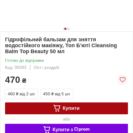
Гідрофільний бальзам для зняття
водостійкого макіяжу, Топ Б'юті Cleansing
Balm Top Beauty 50 мл
Готово до відправки
Код: 00393
Опт і роздріб
470
₴
460 ₴
від 2 шт.
450 ₴
від 5 шт.
Купити
або
Купити з