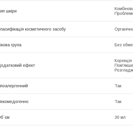
Комбінова
ип шкіри
Проблемн
ласифікація косметичного засобу
Органічн
ікова група
Без обме
Корекція
одатковий ефект
Пом'якше
Розгладж
іпоалергенний
Так
екомедогенно
Так
б`єм
30 мл