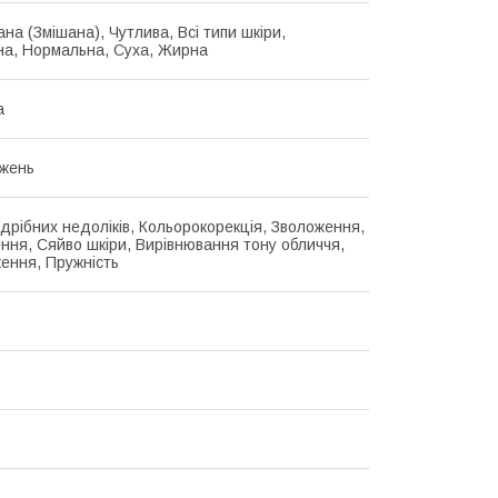
на (Змішана), Чутлива, Всі типи шкіри,
а, Нормальна, Суха, Жирна
а
жень
 дрібних недоліків, Кольорокорекція, Зволоження,
ння, Сяйво шкіри, Вирівнювання тону обличчя,
ення, Пружність