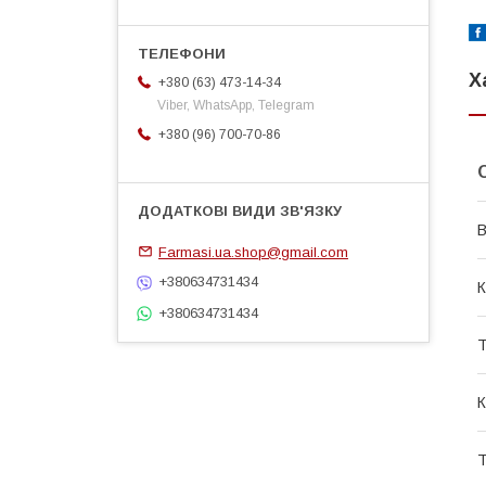
Х
+380 (63) 473-14-34
Viber, WhatsApp, Telegram
+380 (96) 700-70-86
В
Farmasi.ua.shop@gmail.com
+380634731434
К
+380634731434
Т
К