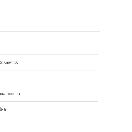
Cosmetics
ва основа
бна