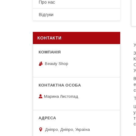
Про нас
Відгуки
КОНТАКТИ
У
З
К
Beauty Shop
С
У
В
е
с
Марина Листопад
Т
Ц
у
т
с
Дніпро, Дніпро, Україна