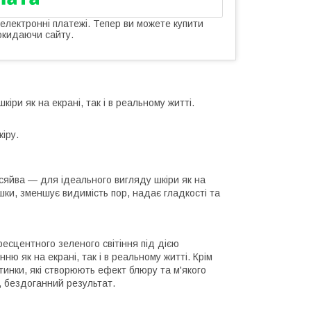
 електронні платежі. Тепер ви можете купити
окидаючи сайту.
ри як на екрані, так і в реальному житті.
іру.
 сяйва — для ідеального вигляду шкіри як на
ршки, зменшує видимість пор, надає гладкості та
есцентного зеленого світіння під дією
ю як на екрані, так і в реальному житті. Крім
стинки, які створюють ефект блюру та м'якого
, бездоганний результат.