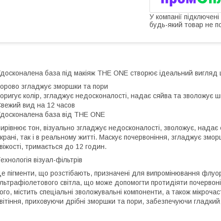
У компанії підключені
будь-який товар не п
досконалена база під макіяж THE ONE створює ідеальний вигляд шкі
орово згладжує зморшки та пори
оригує колір, згладжує недосконалості, надає сяйва та зволожує шк
вежий вид на 12 часов
досконалена база від THE ONE
ирівнює тон, візуально згладжує недосконалості, зволожує, надає
крані, так і в реальному житті. Маскує почервоніння, згладжує змо
віжості, тримається до 12 годин.
ехнологія візуал-фільтрів
е пігменти, що розстібають, призначені для випромінювання флуор
льтрафіолетового світла, що може допомогти протидіяти почервонінн
ого, містить спеціальні зволожувальні компоненти, а також мікроча
вітіння, приховуючи дрібні зморшки та пори, забезпечуючи гладкий