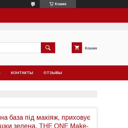
Кошик
Кошик
С
КОНТАКТЫ
ОТЗЫВЫ
а база під макіяж, приховує
ршки зелена, THE ONE Make-