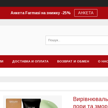
Анкета Farmasi на знижку -25%
АНКЕТА
ИИ
ДОСТАВКА И ОПЛАТА
ВОЗВРАТ И ОБМЕН
О НА
Вирівнювальн
пори та змо