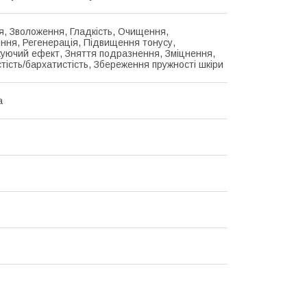
, Зволоження, Гладкість, Очищення,
ння, Регенерація, Підвищення тонусу,
уючий ефект, Зняття подразнення, Зміцнення,
тість/бархатистість, Збереження пружності шкіри
а