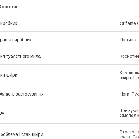
Основні
иробник
Oriflame 
раїна виробник
Польща
ип туалетного мила
Космети
Комбінова
ип шкіри
шкіри, П
бласть застосування
Ноги, Рук
Тонізуюч
ія
Омолоджу
Втрата пр
роблема і стан шкіри
колір, Ст