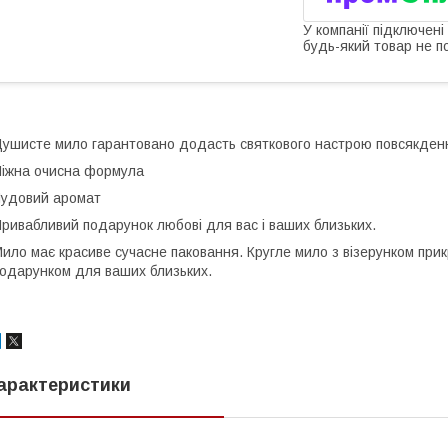
У компанії підключені
будь-який товар не п
ушисте мило гарантовано додасть святкового настрою повсякденн
іжна очисна формула
удовий аромат
ривабливий подарунок любові для вас і ваших близьких.
ило має красиве сучасне паковання. Кругле мило з візерунком при
одарунком для ваших близьких.
арактеристики