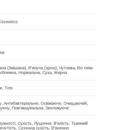
Cosmetics
чне
на (Змішана), В'януча (зріла), Чутлива, Всі типи
роблемна, Нормальна, Суха, Жирна
и, Тіло
у, Антибактеріальне, Освіжаюче, Очищаючий,
ючу, Пом'якшувальна, Зволожуюче
ужності, Сухість, Лущення, В'ялість, Тьмяний
ягнутість, Сезонна сухість, В'янення