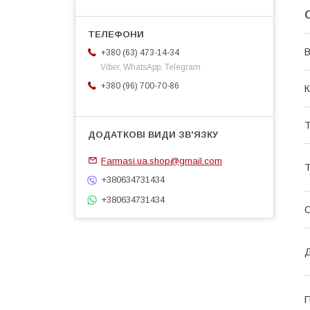
В
+380 (63) 473-14-34
Viber, WhatsApp, Telegram
+380 (96) 700-70-86
К
Т
Farmasi.ua.shop@gmail.com
Т
+380634731434
+380634731434
О
Д
П