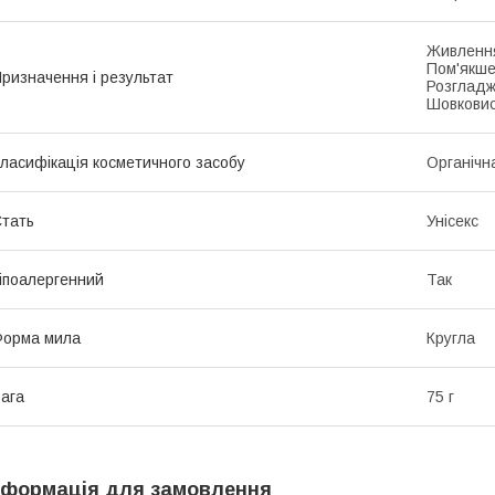
Живлення
Пом'якше
ризначення і результат
Розгладж
Шовковис
ласифікація косметичного засобу
Органічн
тать
Унісекс
іпоалергенний
Так
Форма мила
Кругла
ага
75 г
нформація для замовлення