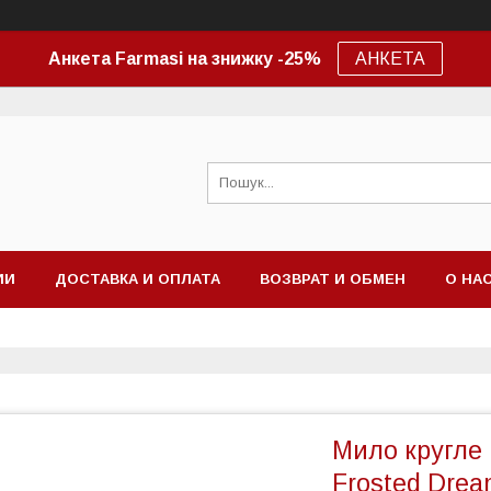
Анкета Farmasi на знижку -25%
АНКЕТА
ИИ
ДОСТАВКА И ОПЛАТА
ВОЗВРАТ И ОБМЕН
О НА
Мило кругле
Frosted Drea