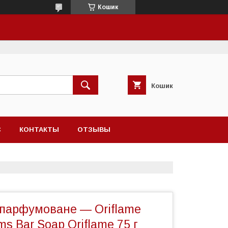
Кошик
Кошик
С
КОНТАКТЫ
ОТЗЫВЫ
 парфумоване — Oriflame
ms Bar Soap Oriflame 75 г