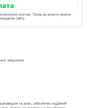
 електронні платежі. Тепер ви можете купити
окидаючи сайту.
ння, зміцнення
ацинамідом та алое, забезпечує надійний
ьтрів. Живить та зволожує шкіру обличчя,