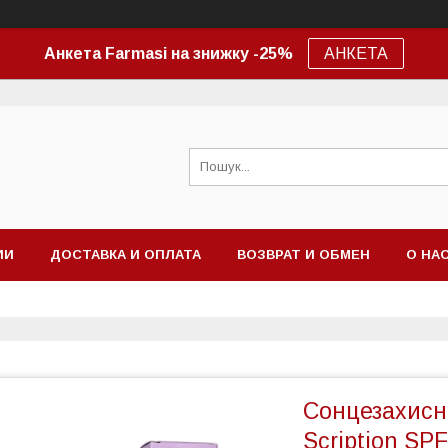
Анкета Farmasi на знижку -25%
АНКЕТА
ИИ
ДОСТАВКА И ОПЛАТА
ВОЗВРАТ И ОБМЕН
О НА
Сонцезахисн
Scription SPF