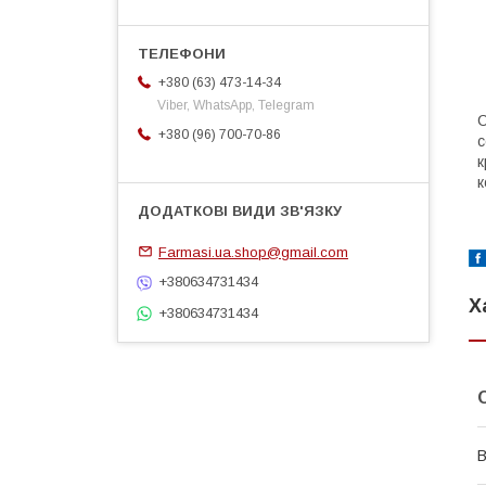
+380 (63) 473-14-34
Viber, WhatsApp, Telegram
С
+380 (96) 700-70-86
с
к
к
Farmasi.ua.shop@gmail.com
+380634731434
Х
+380634731434
В