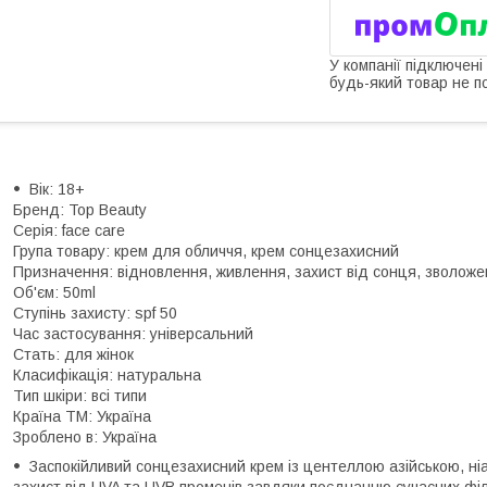
У компанії підключені
будь-який товар не п
Вік: 18+
Бренд: Top Beauty
Серія: face care
Група товару: крем для обличчя, крем сонцезахисний
Призначення: відновлення, живлення, захист від сонця, зволоже
Об'єм: 50ml
Ступінь захисту: spf 50
Час застосування: універсальний
Стать: для жінок
Класифікація: натуральна
Тип шкіри: всі типи
Країна ТМ: Україна
Зроблено в: Україна
Заспокійливий сонцезахисний крем із центеллою азійською, ні
захист від UVA та UVB променів завдяки поєднанню сучасних філ