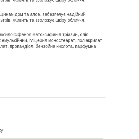
ацинамідом та алое, забезпечує надійний
ьтрів. Живить та зволожує шкіру обличчя,
гексилоксіфенол метоксифеніл тріазин, олія
к емульсійний, гліцерил моностеарат, поліакрилат
рілат, пропандіол, бензойна кислота, парфумна
ty