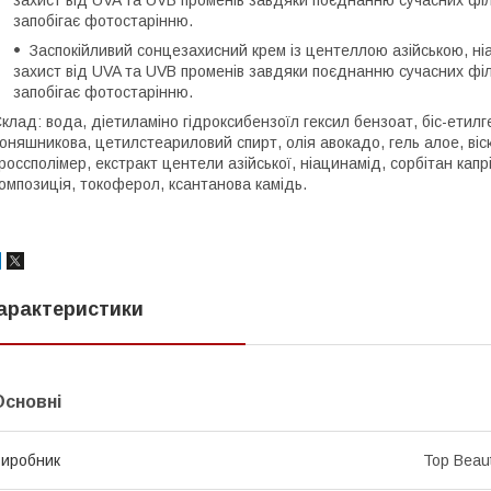
запобігає фотостарінню.
Заспокійливий сонцезахисний крем із центеллою азійською, ні
захист від UVA та UVB променів завдяки поєднанню сучасних філ
запобігає фотостарінню.
клад: вода, діетиламіно гідроксибензоїл гексил бензоат, біс-етил
оняшникова, цетилстеариловий спирт, олія авокадо, гель алое, віс
россполімер, екстракт центели азійської, ніацинамід, сорбітан кап
омпозиція, токоферол, ксантанова камідь.
арактеристики
Основні
иробник
Top Beau