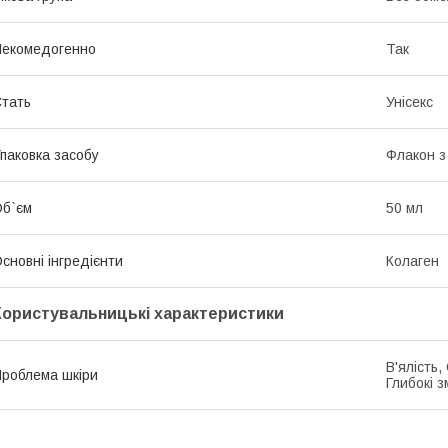
екомедогенно
Так
тать
Унісекс
паковка засобу
Флакон з
б`єм
50 мл
сновні інгредієнти
Колаген
Користувальницькі характеристики
В'ялість,
роблема шкіри
Глибокі з