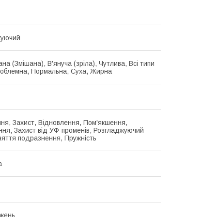
уючий
на (Змішана), В'януча (зріла), Чутлива, Всі типи
роблемна, Нормальна, Суха, Жирна
ня, Захист, Відновлення, Пом'якшення,
ння, Захист від УФ-променів, Розгладжуючий
няття подразнення, Пружність
а
жень