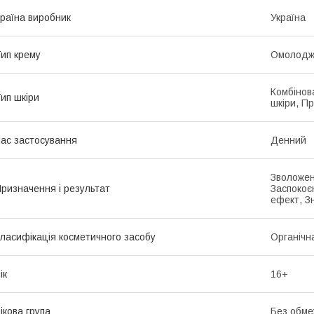
раїна виробник
Україна
ип крему
Омолодж
Комбінова
ип шкіри
шкіри, П
ас застосування
Денний
Зволожен
ризначення і результат
Заспокоє
ефект, З
ласифікація косметичного засобу
Органічн
ік
16+
ікова група
Без обме