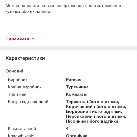
Можна наносити на всю поверхню повік, для затемнення
куточка або як лайнер.
Приховати
Характеристики
Основні
Виробник
Farmasi
Країна виробник
Туреччина
Тип тіней
Компактні
Колір і відтінок тіней
Теракота і його відтінки,
Коричневий і його відтінки,
Бордовий і його відтінки,
Персиковий і його відтінки,
Пісочний і його відтінки
Кількість тіней
4
Класифікація
Органічна