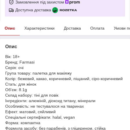
Замовлення під захистом
Доступна доставка
Опис
Характеристики
Доставка
Оплата
Умови п
Опис
Вік: 18+
Бренд: Farmasi
Серія: очі
Група товару: палетка для макіяжу
Колір: бежевий, какао, коричневий, піщаний, сіро-коричневий
Стать: для жінок
Об'єм: 8.1g
Склад набору: тіні для повік
Інгредієнти: алюміній, діоксид титану, мінерали
Особливість: не тестувалося на тваринах
Ефект: матовий, сяйливий
Спеціальні сертифікати: halal, vegan
Форма: компактна
Формула засобу: без парабенів, з гліцерином, стійка