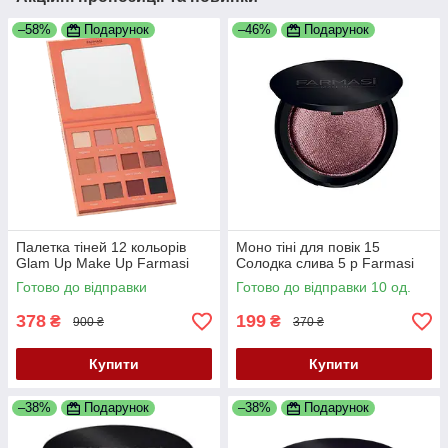
–58%
Подарунок
–46%
Подарунок
Палетка тіней 12 кольорів
Моно тіні для повік 15
Glam Up Make Up Farmasi
Солодка слива 5 р Farmasi
Готово до відправки
Готово до відправки 10 од.
378
199
₴
₴
900 ₴
370 ₴
Купити
Купити
–38%
Подарунок
–38%
Подарунок