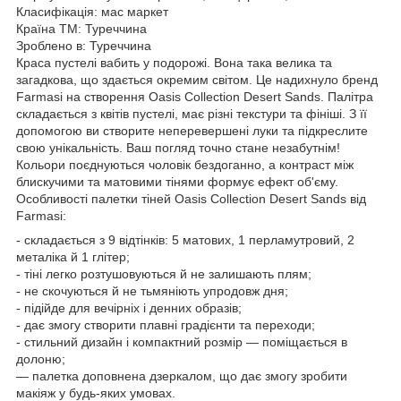
Класифікація: мас маркет
Країна ТМ: Туреччина
Зроблено в: Туреччина
Краса пустелі вабить у подорожі. Вона така велика та
загадкова, що здається окремим світом. Це надихнуло бренд
Farmasi на створення Oasis Collection Desert Sands. Палітра
складається з квітів пустелі, має різні текстури та фініші. З її
допомогою ви створите неперевершені луки та підкреслите
свою унікальність. Ваш погляд точно стане незабутнім!
Кольори поєднуються чоловік бездоганно, а контраст між
блискучими та матовими тінями формує ефект об'єму.
Особливості палетки тіней Oasis Collection Desert Sands від
Farmasi:
- складається з 9 відтінків: 5 матових, 1 перламутровий, 2
металіка й 1 глітер;
- тіні легко розтушовуються й не залишають плям;
- не скочуються й не тьмяніють упродовж дня;
- підійде для вечірніх і денних образів;
- дає змогу створити плавні градієнти та переходи;
- стильний дизайн і компактний розмір — поміщається в
долоню;
— палетка доповнена дзеркалом, що дає змогу зробити
макіяж у будь-яких умовах.