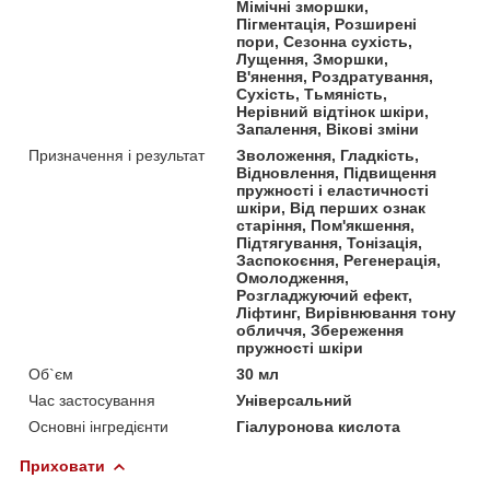
Мімічні зморшки,
Пігментація, Розширені
пори, Сезонна сухість,
Лущення, Зморшки,
В'янення, Роздратування,
Сухість, Тьмяність,
Нерівний відтінок шкіри,
Запалення, Вікові зміни
Призначення і результат
Зволоження, Гладкість,
Відновлення, Підвищення
пружності і еластичності
шкіри, Від перших ознак
старіння, Пом'якшення,
Підтягування, Тонізація,
Заспокоєння, Регенерація,
Омолодження,
Розгладжуючий ефект,
Ліфтинг, Вирівнювання тону
обличчя, Збереження
пружності шкіри
Об`єм
30 мл
Час застосування
Універсальний
Основні інгредієнти
Гіалуронова кислота
Приховати