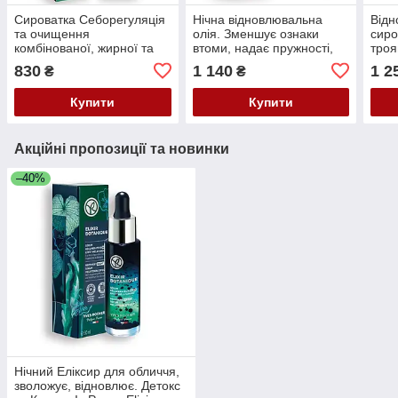
Сироватка Себорегуляція
Нічна відновлювальна
Відн
та очищення
олія. Зменшує ознаки
сиро
комбінованої, жирної та
втоми, надає пружності,
троя
проблемної шкіри. Sebo
розгладжує Glow Energie
Crem
830
1 140
1 2
₴
₴
Active Clear, Ів Роше Yves
Yves Rocher, 30 мл
Rocher, 30 мл
Купити
Купити
Акційні пропозиції та новинки
–40%
Нічний Еліксир для обличчя,
зволожує, відновлює. Детокс