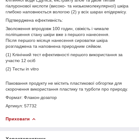
гіалуронової кислоти (високо- та низькомолекулярної) шкіра
глибоко наповнюється вологою (2) у всіх шарах епідермісу.
Підтверджена ефективність:
Зволоження впродовж 100 годин, свіжість і чимале
поліпшення стану шкіри вже з першого нанесення.
Після першого місяця нанесення сироватки шкіра
розгладжена та наповнена природним сяйвом.
(1) Клінічний тест ефективності першого використання за
участю 12 осіб
(2) Тесты in vitro
Паковання продукту не містить пластикової обгортки для
скорочення використання пластику та турботи про природу.
Формат: Флакон-дозатор
Артикул: 57732
Приховати