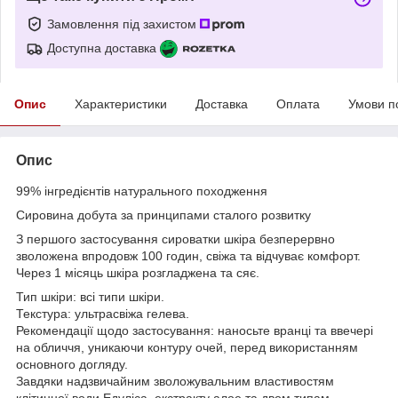
Замовлення під захистом
Доступна доставка
Опис
Характеристики
Доставка
Оплата
Умови п
Опис
99% інгредієнтів натурального походження
Сировина добута за принципами сталого розвитку
З першого застосування сироватки шкіра безперервно
зволожена впродовж 100 годин, свіжа та відчуває комфорт.
Через 1 місяць шкіра розгладжена та сяє.
Тип шкіри: всі типи шкіри.
Текстура: ультрасвіжа гелева.
Рекомендації щодо застосування: наносьте вранці та ввечері
на обличчя, уникаючи контуру очей, перед використанням
основного догляду.
Завдяки надзвичайним зволожувальним властивостям
клітинної води Едуліса, екстракту алое та двом типам