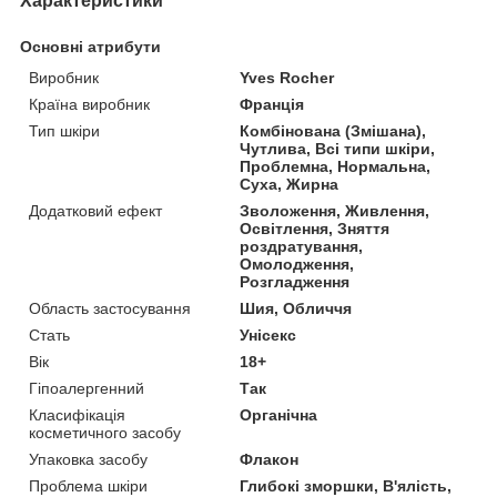
Характеристики
Основні атрибути
Виробник
Yves Rocher
Країна виробник
Франція
Тип шкіри
Комбінована (Змішана),
Чутлива, Всі типи шкіри,
Проблемна, Нормальна,
Суха, Жирна
Додатковий ефект
Зволоження, Живлення,
Освітлення, Зняття
роздратування,
Омолодження,
Розгладження
Область застосування
Шия, Обличчя
Стать
Унісекс
Вік
18+
Гіпоалергенний
Так
Класифікація
Органічна
косметичного засобу
Упаковка засобу
Флакон
Проблема шкіри
Глибокі зморшки, В'ялість,