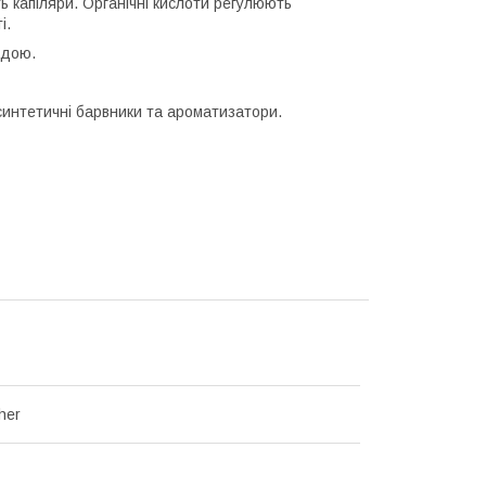
 капіляри. Органічні кислоти регулюють
і.
одою.
 синтетичні барвники та ароматизатори.
her