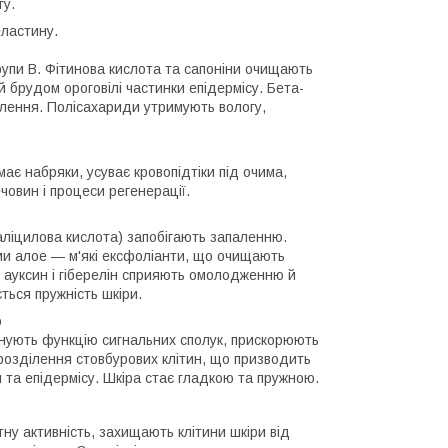
гу.
еластину.
групи В. Фітинова кислота та сапоніни очищають
й брудом ороговілі частинки епідермісу. Бета-
алення. Полісахариди утримують вологу,
має набряки, усуває кровопідтіки під очима,
човин і процеси регенерації.
 саліцилова кислота) запобігають запаленню.
ми алое — м'які ексфоліанти, що очищають
и ауксин і гіберелін сприяють омолодженню й
ться пружність шкіри.
ю
онують функцію сигнальних сполук, прискорюють
а розділення стовбурових клітин, що призводить
 та епідермісу. Шкіра стає гладкою та пружною.
у активність, захищають клітини шкіри від