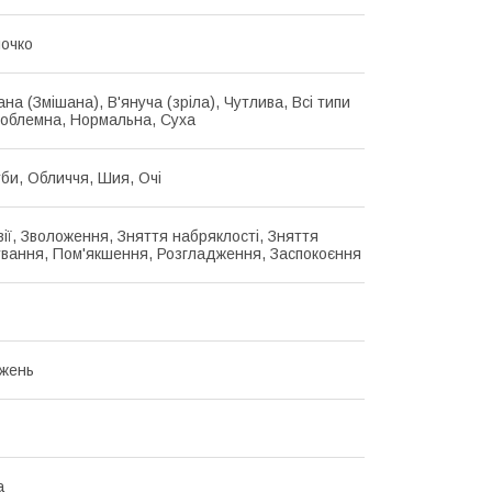
очко
на (Змішана), В'януча (зріла), Чутлива, Всі типи
роблемна, Нормальна, Суха
уби, Обличчя, Шия, Очі
вії, Зволоження, Зняття набряклості, Зняття
вання, Пом'якшення, Розгладження, Заспокоєння
жень
а