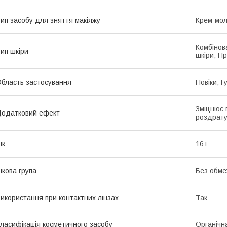
ип засобу для зняття макіяжу
Крем-мол
Комбінова
ип шкіри
шкіри, П
бласть застосування
Повіки, Г
Зміцнює 
одатковий ефект
роздрату
ік
16+
ікова група
Без обме
икористання при контактних лінзах
Так
ласифікація косметичного засобу
Органічн