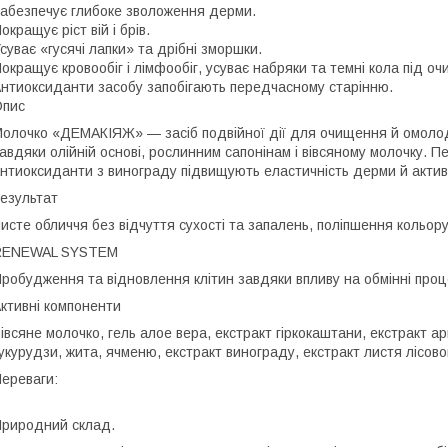
абезпечує глибоке зволоження дерми.
окращує ріст вій і брів.
суває «гусячі лапки» та дрібні зморшки.
окращує кровообіг і лімфообіг, усуває набряки та темні кола під оч
нтиоксиданти засобу запобігають передчасному старінню.
Опис
олочко «ДЕМАКІЯЖ» — засіб подвійної дії для очищення й омолод
авдяки олійній основі, рослинним сапонінам і вівсяному молочку. П
нтиоксиданти з винограду підвищують еластичність дерми й активі
езультат
исте обличчя без відчуття сухості та запалень, поліпшення кольору
RENEWAL SYSTEM
робудження та відновлення клітин завдяки впливу на обмінні процес
ктивні компоненти
івсяне молочко, гель алое вера, екстракт гіркокаштани, екстракт а
укурудзи, жита, ячменю, екстракт винограду, екстракт листя лісовог
ереваги:
риродний склад.