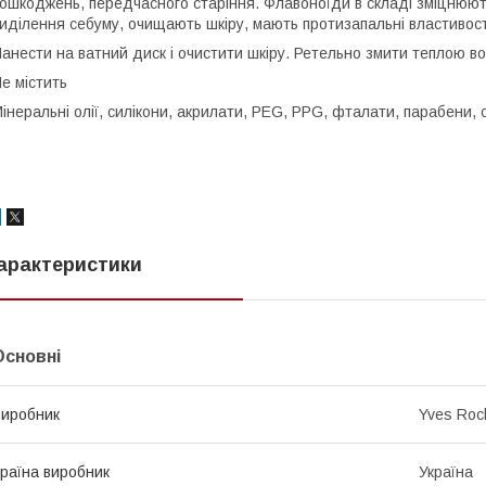
ошкоджень, передчасного старіння. Флавоноїди в складі зміцнюють
иділення себуму, очищають шкіру, мають протизапальні властивост
анести на ватний диск і очистити шкіру. Ретельно змити теплою в
е містить
інеральні олії, силікони, акрилати, PEG, PPG, фталати, парабени,
арактеристики
Основні
иробник
Yves Roc
раїна виробник
Україна