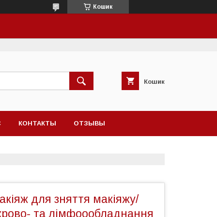
Кошик
Кошик
С
КОНТАКТЫ
ОТЗЫВЫ
кіяж для зняття макіяжу/
крово- та лімфоообладнання