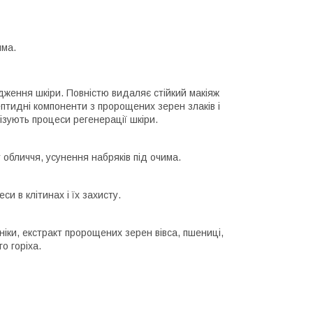
има.
ження шкіри. Повністю видаляє стійкий макіяж
ептидні компоненти з пророщених зерен злаків і
зують процеси регенерації шкіри.
 обличчя, усунення набряків під очима.
и в клітинах і їх захисту.
рніки, екстракт пророщених зерен вівса, пшениці,
о горіха.