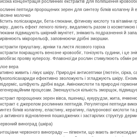
исока концентрація рослинних екстрактів для поліпшення кровообі
ослинні пептиди пророщених зерен для синтезу білків колагену й 
івсяне молочко
істить полісахариди, бета-глюкани, фітинову кислоту та вітаміни 
кіру, дають ефект легкого пілінгу, видаляють разом із косметикою 
люкани підвищують шкірний імунітет, знімають подразнення й зап
ирівнюють мікрорельєф, заповнюючи дрібні зморшки.
кстракти гіркуштану, арніки та листя лісового горіха
кстракти покращують венозне кровообіг, тонізують судини, і це зні
апобігає прояву куперозу. Флавоноїди рослин стимулюють обмін ре
лое вера
ктивно живить і лікує шкіру. Природні антисептики (лютеїн, сірка,
укополісахариди ефективно зволожують і згладжують шкіру. Ензи
підерміс, шліфують дрібні вади. Амінокислоти та природні гормон
егенераційним процесам. Зменшується кількість зморщок, підвищує
кстракт пророщених зерен вівса, пшениці, кукурудзи, жита, ячмен
кстракт є джерелом рослинних пептидів. Регуляторні пептиди вик
интез білків колагену, еластину, кератину, гіалуронової кислоти т
о активного відновлення пошкоджених і застарілих структур дерми
ервоний виноград (шкіра)
нтоціани червоного винограду — пігменти, що мають антиоксидантн