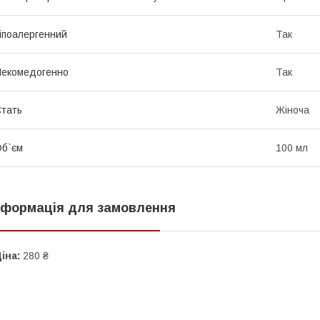
іпоалергенний
Так
екомедогенно
Так
тать
Жіноча
б`єм
100 мл
нформація для замовлення
іна:
280 ₴