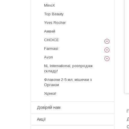
MinoX
Top Beauty
Yves Rocher
Амвей
CHOICE
Farmasi
Avon
NL International, розпродаж
складу!
Флакони 2-5 мл, мішечки з
Органзи
Уцінка!
Довіряй нам
П
Д
Акції
О