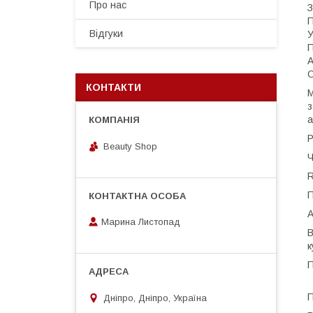
Про нас
З
П
Відгуки
У
П
А
КОНТАКТИ
М
з
а
Р
Beauty Shop
Ч
П
А
Марина Листопад
В
к
П
П
Дніпро, Дніпро, Україна