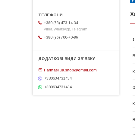
Х
+380 (63) 473-14-34
Viber, WhatsApp, Telegram
+380 (96) 700-70-86
В
Farmasi.ua.shop@gmail.com
К
+380634731434
+380634731434
Ф
К
В