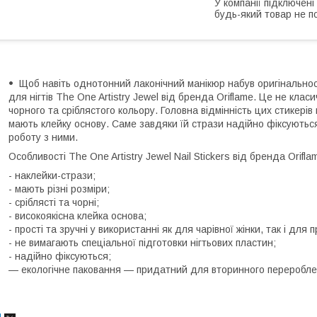
У компанії підключені
будь-який товар не п
Щоб навіть однотонний лаконічний манікюр набув оригінальнос
для нігтів The One Artistry Jewel від бренда Oriflame. Це не класи
чорного та сріблястого кольору. Головна відмінність цих стикерів 
мають клейку основу. Саме завдяки їй стрази надійно фіксуються
роботу з ними.
Особливості The One Artistry Jewel Nail Stickers від бренда Orifla
- наклейки-стрази;
- мають різні розміри;
- сріблясті та чорні;
- високоякісна клейка основа;
- прості та зручні у використанні як для чарівної жінки, так і дл
- не вимагають спеціальної підготовки нігтьових пластин;
- надійно фіксуються;
— екологічне паковання — придатний для вторинного переробле