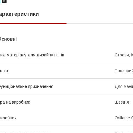
арактеристики
Основні
ид матеріалу для дизайну нігтів
Стрази, 
олір
Прозори
ункціональне призначення
Для мані
раїна виробник
Швеція
иробник
Oriflame 