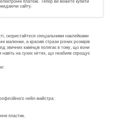
 електронні платежі. Тепер ви можете купити
окидаючи сайту.
ті, скористайтеся спеціальними наклейками
чні малюнки, а красиві стрази різних розмірів
від звичних камінців полягає в тому, що вони
 навіть на сухих нігтях, що неабияк спрощує
me:
я професійного нейл-майстра;
ння пластик.