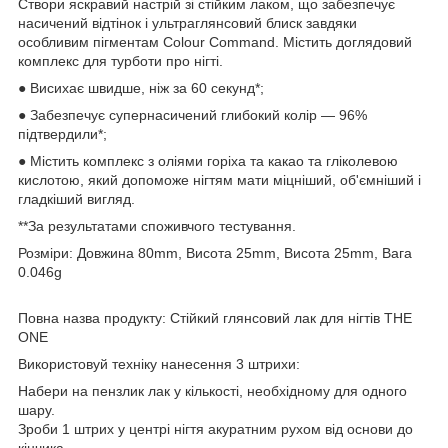
Створи яскравий настрій зі стійким лаком, що забезпечує
насичений відтінок і ультраглянсовий блиск завдяки
особливим пігментам Colour Command. Містить доглядовий
комплекс для турботи про нігті.
● Висихає швидше, ніж за 60 секунд*;
● Забезпечує супернасичений глибокий колір — 96%
підтвердили*;
● Містить комплекс з оліями горіха та какао та гліколевою
кислотою, який допоможе нігтям мати міцніший, об'ємніший і
гладкіший вигляд.
**За результатами споживчого тестування.
Розміри: Довжина 80mm, Висота 25mm, Висота 25mm, Вага
0.046g
Повна назва продукту: Стійкий глянсовий лак для нігтів THE
ONE
Використовуй техніку нанесення 3 штрихи:
Набери на пензлик лак у кількості, необхідному для одного
шару.
Зроби 1 штрих у центрі нігтя акуратним рухом від основи до
кінчика.