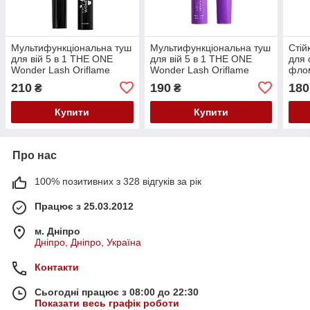
Мультифункціональна туш
Мультифункціональна туш
Стій
для вій 5 в 1 THE ONE
для вій 5 в 1 THE ONE
для 
Wonder Lash Oriflame
Wonder Lash Oriflame
фло
Святковий дизайн чорна 8
Святковий випуск черная
Orif
210
190
180
₴
₴
мл
8 мл
Купити
Купити
Про нас
100% позитивних з 328 відгуків за рік
Працює з 25.03.2012
м. Дніпро
Дніпро, Дніпро, Україна
Контакти
Сьогодні працює з 08:00 до 22:30
Показати весь графік роботи