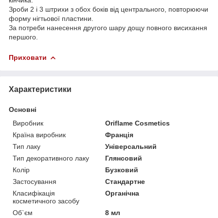
Зроби 2 і 3 штрихи з обох боків від центрального, повторюючи
форму нігтьової пластини.
За потреби нанесення другого шару дощу повного висихання
першого.
Приховати
Характеристики
Основні
Виробник
Oriflame Cosmetics
Країна виробник
Франція
Тип лаку
Універсальний
Тип декоративного лаку
Глянсовий
Колір
Бузковий
Застосування
Стандартне
Класифікація
Органічна
косметичного засобу
Об`єм
8 мл