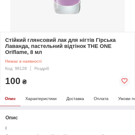
Стійкий глянсовий лак для нігтів Гірська
Лаванда, пастельний відтінок THE ONE
Oriflame, 8 мл
Немає в наявності
Код: 98128
Роздріб
100
₴
Опис
Характеристики
Доставка
Оплата
Умови п
Опис
І