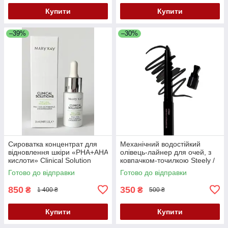
Купити
Купити
–39%
–30%
Сироватка концентрат для
Механічний водостійкий
відновлення шкіри «PHA+AHA
олівець-лайнер для очей, з
кислоти» Clinical Solution
ковпачком-точилкою Steely /
Mary Kay,15 мл
Стальний, Mary Kay, 0.3 г
Готово до відправки
Готово до відправки
850
350
₴
₴
1 400 ₴
500 ₴
Купити
Купити