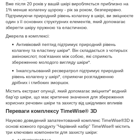
Вже після 20 років у вашій шкірі виробляється приблизно на
1% менше колагену щороку - рік за роком, безперервно.
Підтримуючи природний рівень колагену в шкірі, ви зміцнюєте
один з її основних структурних елементів, який допомагає
зберегти шкіру пружною та еластичною.
Джерела в комплексі:
Антивіковий пептид підтримує природний рівень
колагену та еластину шкіри*. Він складається з чотирьох
амінокислот, пов'язаних між собою, які сприяють
збереженню молодого вигляду шкіри*.
Інкапсульований ресвератрол підтримує природний
рівень колагену у шкірі*, сприяючи розгладженню
дрібних і глибоких зморшок.
Містить екстракт опунції, який допомагає зміцнити* водний
бар'єр шкіри, що має критичне значення для збереження
корисних речовин шкіри та захисту від шкідливих впливів
Переваги комплексу TimeWise® 3D
Науково доведений запатентований комплекс TimeWise®3D в
основі кожного продукту "Чарівний набір" TimeWise® містить
три ключових компоненти для захисту шкіри: