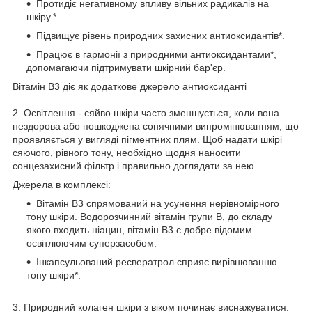
Протидіє негативному впливу вільних радикалів на
шкіру.*.
Підвищує рівень природних захисних антиоксидантів*.
Працює в гармонії з природними антиоксидантами*,
допомагаючи підтримувати шкірний бар'єр.
Вітамін B3 діє як додаткове джерело антиоксиданті
2. Освітлення - сяйво шкіри часто зменшується, коли вона
нездорова або пошкоджена сонячними випромінюванням, що
проявляється у вигляді пігментних плям. Щоб надати шкірі
сяючого, рівного тону, необхідно щодня наносити
сонцезахисний фільтр і правильно доглядати за нею.
Джерела в комплексі:
Вітамін В3 спрямований на усунення нерівномірного
тону шкіри. Водорозчинний вітамін групи В, до складу
якого входить ніацин, вітамін В3 є добре відомим
освітлюючим суперзасобом.
Інкапсульований ресвератрол сприяє вирівнюванню
тону шкіри*.
3. Природний колаген шкіри з віком починає виснажуватися.