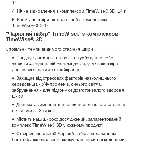
14 г
Нічне відновлення з комплексом TimeWise® 3D, 14 г
Крем для шкіри навколо очей з комплексом
TimeWise
®
3D, 14 г
"Чарівний набір" TimeWise® з комплексом
TimeWise® 3D
Сповільни темпи видимого старіння шкіри
Поєднує догляд за шкірою та турботу про себе
завдяки 4-ступеневій системі догляду, з якою шкіра
довше виглядатиме якнайкраще.
Захищає від стресових факторів навколишнього
середовища - УФ-променів, синього світла,
забруднення - для підтримки довготривалого здоров'я
шкіри
Допомагає зменшити прояви передчасного старіння
шкіри вже за 2 тижні*
Містить наш широко досліджений, запатентований
комплекс TimeWise® 3D у кожному продукті
Створює ідеальний Чаріний набір з додаванням
багатофункціонального крему для шкіри навколо очей