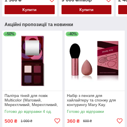
Mary Kay, 85 г
пакет
Купити
Купити
Акційні пропозиції та новинки
–50%
–40%
Палітра тіней для повік
Набір з пензля для
Multicolor (Матовий,
хайлайтеру та спонжу для
Мерехтливий, Мерехтливий,
контурингу Mary Kay.
Матовий) Mary Kay, 6,75 г
Подарункова коробка
Готово до відправки 4 од.
Готово до відправки
500
360
₴
₴
1 000 ₴
600 ₴