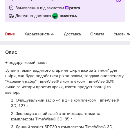
Замовлення під захистом
Доступна доставка
Опис
Характеристики
Доставка
Оплата
Умови п
Опис
+ подарунковий пакет
Зупини темпи видимого старіння шкіри вже за 2 тижні* для
шкіри, яка буде подобатися рік за роком, завдяки оновленому
"Чарівний набір" TimeWise® з комплексом TimeWise 3D®
лише за чотири простих кроки, кожен продукт вранці та
ввечері:
Очищувальний засіб «4 в 1» з комплексом TimeWise®
3D, 127 г
Зволожувальний засіб з антиоксидантами та
комплексом TimeWise® 3D, 85 г
Денний захист SPF30 з комплексом TimeWise® 3D,