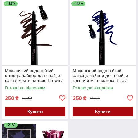
–30%
–30%
Механічний водостійкий
Механічний водостійкий
олівець-лайнер для очей, з
олівець-лайнер для очей, з
ковпачком-точилкою Brown /
ковпачком-точилкою Blue /
Коричневий, Mary Kay, 0.3 г
Синій, Mary Kay, 0.3 г
Готово до відправки
Готово до відправки
350
350
₴
₴
500 ₴
500 ₴
Купити
Купити
–21%