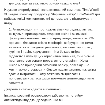
для догляду за важливою зоною навколо очей.
Науково випробуваний, запатентований комплекс TimeWise®
3D надає кожному продукту у "Чарівний набір" TimeWise® три
найважливіші компоненти, які допомагають підтримувати
шкіру.
Антиоксиданти - протидіють вільним радикалам, які,
як відомо, прискорюють старіння шкіри і викликані
факторами навколишнього середовища, такими як УФ-
промені, блакитне світло моніторів, забруднення (смог,
вихлопні гази, шкідливі речовини), нестача сну, стрес,
куріння і навіть харчування. Чим більше шкіра
піддається впливу цих агресивних чинників, тим більше
проявляються ознаки передчасного старіння. Хоча
шкіра має природний захисний бар'єр, повсякденне
життя може створювати більше навантаження, ніж шкіра
здатна витримати. Тому важливо зміцнювати і
поповнювати запаси шкіри потужним антиоксидантним
захистом.
Джерела антиоксидантів в комплексі:
Інкапсульований ресвератрол забезпечує потрійну
антиоксидантну дію. Доведено, що він