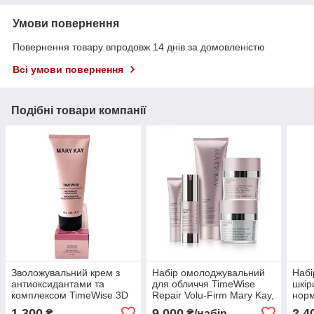
Умови повернення
Повернення товару впродовж 14 днів за домовленістю
Всі умови повернення
Подібні товари компанії
Зволожувальний крем з
Набір омолоджувальний
Набі
антиоксидантами та
для обличчя TimeWise
шкір
комплексом TimeWise 3D
Repair Volu-Firm Mary Kay,
норм
сухої/нормальної шкіри
5 одиниць + подарунковий
один
1 300
9 000
2 4
₴
₴/набір