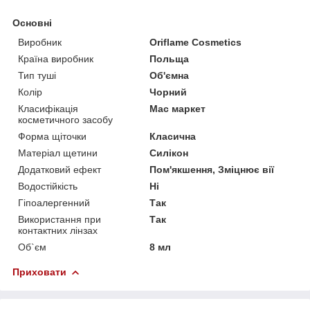
Основні
Виробник
Oriflame Cosmetics
Країна виробник
Польща
Тип туші
Об'ємна
Колір
Чорний
Класифікація
Мас маркет
косметичного засобу
Форма щіточки
Класична
Матеріал щетини
Силікон
Додатковий ефект
Пом'якшення, Зміцнює вії
Водостійкість
Ні
Гіпоалергенний
Так
Використання при
Так
контактних лінзах
Об`єм
8 мл
Приховати