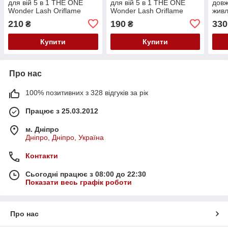
для вій 5 в 1 THE ONE
для вій 5 в 1 THE ONE
довж
Wonder Lash Oriflame
Wonder Lash Oriflame
живл
Святковий дизайн чорна 8
Святковий випуск черная
Gior
210
190
330
₴
₴
мл
8 мл
черн
Купити
Купити
Про нас
100% позитивних з 328 відгуків за рік
Працює з 25.03.2012
м. Дніпро
Дніпро, Дніпро, Україна
Контакти
Сьогодні працює з 08:00 до 22:30
Показати весь графік роботи
Про нас