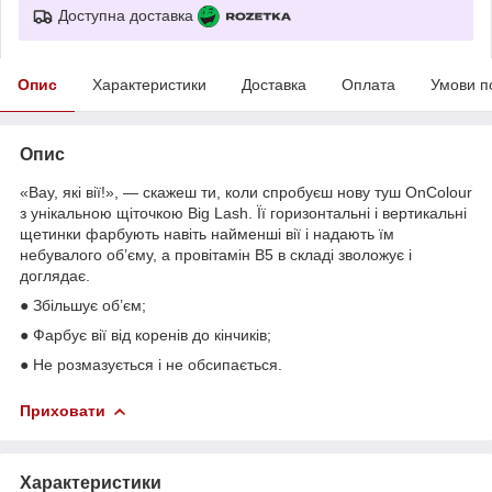
Доступна доставка
Опис
Характеристики
Доставка
Оплата
Умови п
Опис
«Вау, які вії!», — скажеш ти, коли спробуєш нову туш OnColour
з унікальною щіточкою Big Lash. Її горизонтальні і вертикальні
щетинки фарбують навіть найменші вії і надають їм
небувалого об’єму, а провітамін В5 в складі зволожує і
доглядає.
● Збільшує об’єм;
● Фарбує вії від коренів до кінчиків;
● Не розмазується і не обсипається.
Приховати
Характеристики