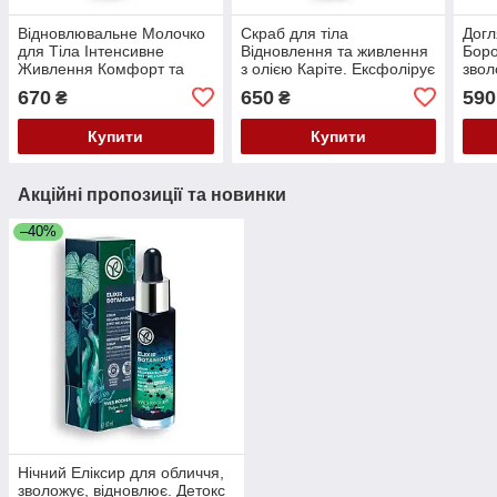
Відновлювальне Молочко
Скраб для тіла
Догл
для Тіла Інтенсивне
Відновлення та живлення
Бор
Живлення Комфорт та
з олією Каріте. Ексфолірує
звол
шовковистість Riche
й живить шкіру Yves
пом'
670
650
590
₴
₴
Creme Ів Роше Yves
Rocher 250 мл
Роше
Rocher 190 мл
Купити
Купити
Акційні пропозиції та новинки
–40%
Нічний Еліксир для обличчя,
зволожує, відновлює. Детокс