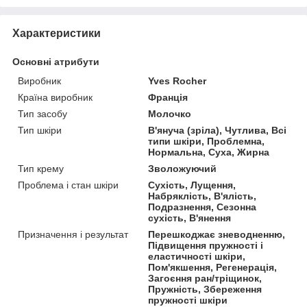
Характеристики
Основні атрибути
Виробник
Yves Rocher
Країна виробник
Франція
Тип засобу
Молочко
Тип шкіри
В'януча (зріла), Чутлива, Всі
типи шкіри, Проблемна,
Нормальна, Суха, Жирна
Тип крему
Зволожуючий
Проблема і стан шкіри
Сухість, Лущення,
Набряклість, В'ялість,
Подразнення, Сезонна
сухість, В'янення
Призначення і результат
Перешкоджає зневодненню,
Підвищення пружності і
еластичності шкіри,
Пом'якшення, Регенерація,
Загоєння ран/тріщинок,
Пружність, Збереження
пружності шкіри