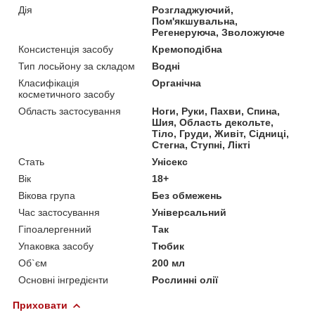
Дія
Розгладжуючий,
Пом'якшувальна,
Регенеруюча, Зволожуюче
Консистенція засобу
Кремоподібна
Тип лосьйону за складом
Водні
Класифікація
Органічна
косметичного засобу
Область застосування
Ноги, Руки, Пахви, Спина,
Шия, Область декольте,
Тіло, Груди, Живіт, Сідниці,
Стегна, Ступні, Лікті
Стать
Унісекс
Вік
18+
Вікова група
Без обмежень
Час застосування
Універсальний
Гіпоалергенний
Так
Упаковка засобу
Тюбик
Об`єм
200 мл
Основні інгредієнти
Рослинні олії
Приховати