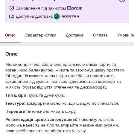
Замовлення під захистом
Доступна доставка
Опис
Характеристики
Доставка
Оплата
Умови п
Опис
Молочко для тіла, збагачене органічною олією Каріте та
органічною Календулою, живить та зволожує шкіру протягом
24 годин. Із кожним днем шкіра стає більш еластичною,
захищеною від сухості, миттєво відновлюється комфорт та
м’якість. Усуває відчуття стягнення та дискомфорту.
Тип шкіри:
суха та дуже суха.
Текстура:
комфортне молочко, що швидко поглинається.
Переваги:
інтенсивно живить шкіру.
Рекомендації щодо застосування:
Невелику кількість
молочка нанесіть на тіло та втирайте масажними рухами,
поки засіб повністю не вбереться у шкіру.