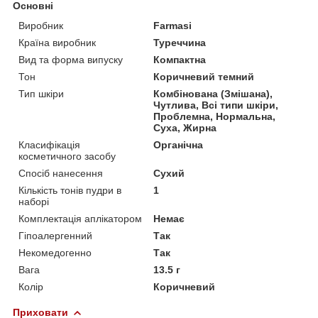
Основні
Виробник
Farmasi
Країна виробник
Туреччина
Вид та форма випуску
Компактна
Тон
Коричневий темний
Тип шкіри
Комбінована (Змішана),
Чутлива, Всі типи шкіри,
Проблемна, Нормальна,
Суха, Жирна
Класифікація
Органічна
косметичного засобу
Спосіб нанесення
Сухий
Кількість тонів пудри в
1
наборі
Комплектація аплікатором
Немає
Гіпоалергенний
Так
Некомедогенно
Так
Вага
13.5 г
Колір
Коричневий
Приховати