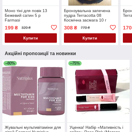
Моно тіні для повік 13
Бронзувальна запечена
Брон
Бежевий сатин 5 р
пудра Terracotta 08
Terr
Farmasi
Космічна засмага 10 г
Farmasi
199
308
170
₴
₴
320 ₴
770 ₴
Купити
Купити
Акційні пропозиції та новинки
–80%
–75%
Жувальні мультивітаміни для
Уценка! Набір «Мативність і
дітей Farmasi Nutriplus
сяйво» Rose Pink (Матова