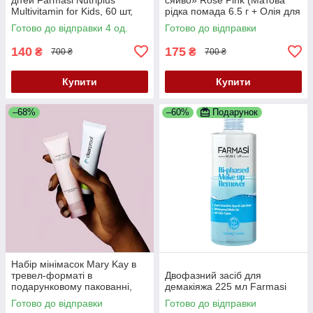
Multivitamin for Kids, 60 шт,
рідка помада 6.5 г + Олія для
62.4
губ 9.5 г)Mary Kay
Готово до відправки 4 од.
Готово до відправки
140
175
₴
₴
700 ₴
700 ₴
Купити
Купити
–68%
–60%
Подарунок
Набір мінімасок Mary Kay в
тревел-форматі в
Двофазний засіб для
подарунковому пакованні,
демакіяжа 225 мл Farmasi
кожна по 34 г
Готово до відправки
Готово до відправки