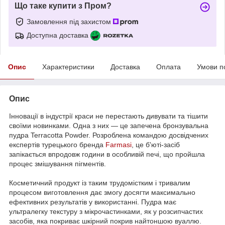
Що таке купити з Пром?
Замовлення під захистом
Доступна доставка
Опис
Характеристики
Доставка
Оплата
Умови п
Опис
Інновації в індустрії краси не перестають дивувати та тішити
своїми новинками. Одна з них — це запечена бронзувальна
пудра Terracotta Powder. Розроблена командою досвідчених
експертів турецького бренда
Farmasi
, це б'юті-засіб
запікається впродовж години в особливій печі, що пройшла
процес змішування пігментів.
Косметичний продукт із таким трудомістким і тривалим
процесом виготовлення дає змогу досягти максимально
ефективних результатів у використанні. Пудра має
ультралегку текстуру з мікрочастинками, як у розсипчастих
засобів, яка покриває шкірний покрив найтоншою вуаллю.