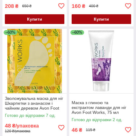
208
160
₴
₴
650 ₴
400 ₴
Купити
Купити
–60%
–60%
Зволожувальна маска для ніг
Маска з глиною та
Шкарпетки з ананасом і
екстрактом лаванди для ніг
чайним деревом Avon Foot
Avon Foot Works, 75 мл
Works
Готово до відправки 7 од.
Готово до відправки 2 од.
48
₴/упаковка
46
₴
115 ₴
120 ₴/упаковка