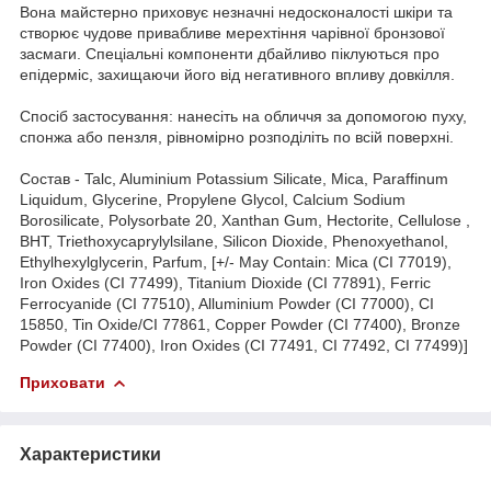
Вона майстерно приховує незначні недосконалості шкіри та
створює чудове привабливе мерехтіння чарівної бронзової
засмаги. Спеціальні компоненти дбайливо піклуються про
епідерміс, захищаючи його від негативного впливу довкілля.
Спосіб застосування: нанесіть на обличчя за допомогою пуху,
спонжа або пензля, рівномірно розподіліть по всій поверхні.
Состав - Talc, Aluminium Potassium Silicate, Mica, Paraffinum
Liquidum, Glycerine, Propylene Glycol, Calcium Sodium
Borosilicate, Polysorbate 20, Xanthan Gum, Hectorite, Cellulose ,
BHT, Triethoxycaprylylsilane, Silicon Dioxide, Phenoxyethanol,
Ethylhexylglycerin, Parfum, [+/- May Contain: Mica (CI 77019),
Iron Oxides (CI 77499), Titanium Dioxide (CI 77891), Ferric
Ferrocyanide (CI 77510), Alluminium Powder (CI 77000), CI
15850, Tin Oxide/CI 77861, Copper Powder (CI 77400), Bronze
Powder (CI 77400), Iron Oxides (CI 77491, CI 77492, CI 77499)]
Приховати
Характеристики