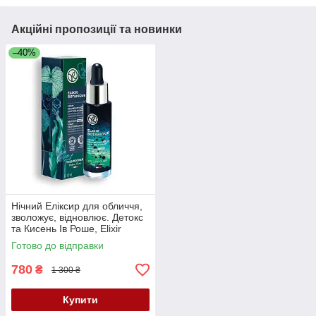
Акційні пропозиції та новинки
–40%
Нічний Еліксир для обличчя,
зволожує, відновлює. Детокс
та Кисень Ів Роше, Elixir
Botanique Yves Rocher, 30 мл
Готово до відправки
780
₴
1 300 ₴
Купити