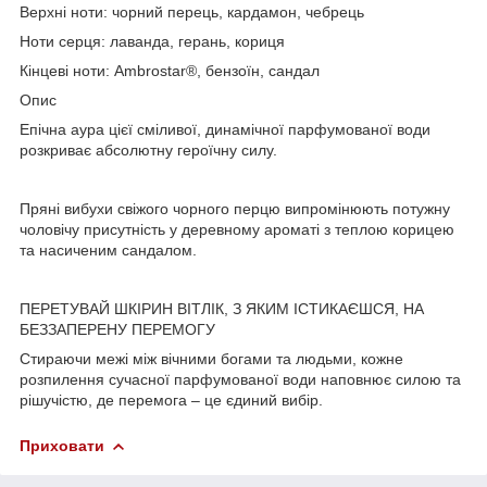
Верхні ноти: чорний перець, кардамон, чебрець
Ноти серця: лаванда, герань, кориця
Кінцеві ноти: Ambrostar®, бензоїн, сандал
Опис
Епічна аура цієї сміливої, динамічної парфумованої води
розкриває абсолютну героїчну силу.
Пряні вибухи свіжого чорного перцю випромінюють потужну
чоловічу присутність у деревному ароматі з теплою корицею
та насиченим сандалом.
ПЕРЕТУВАЙ ШКІРИН ВІТЛІК, З ЯКИМ ІСТИКАЄШСЯ, НА
БЕЗЗАПЕРЕНУ ПЕРЕМОГУ
Стираючи межі між вічними богами та людьми, кожне
розпилення сучасної парфумованої води наповнює силою та
рішучістю, де перемога – це єдиний вибір.
Приховати