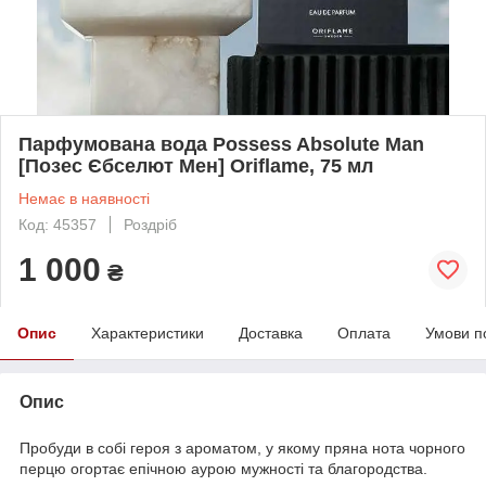
Парфумована вода Possess Absolute Man
[Позес Єбселют Мен] Oriflame, 75 мл
Немає в наявності
Код: 45357
Роздріб
1 000
₴
Опис
Характеристики
Доставка
Оплата
Умови п
Опис
Пробуди в собі героя з ароматом, у якому пряна нота чорного
перцю огортає епічною аурою мужності та благородства.