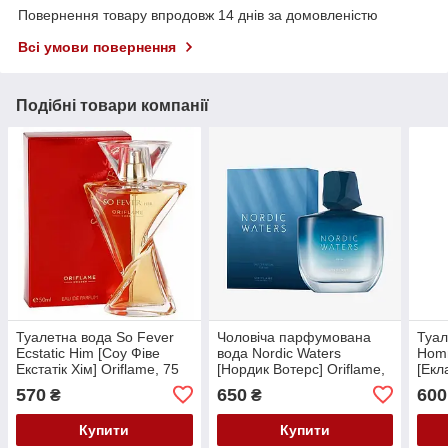
Повернення товару впродовж 14 днів за домовленістю
Всі умови повернення
Подібні товари компанії
Туалетна вода So Fever
Чоловіча парфумована
Туал
Ecstatic Him [Соу Фіве
вода Nordic Waters
Hom
Екстатік Хім] Oriflame, 75
[Нордик Вотерс] Oriflame,
[Екл
мл
75 мл
Orif
570
650
600
₴
₴
Купити
Купити