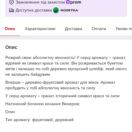
Замовлення під захистом
Доступна доставка
Опис
Характеристики
Доставка
Оплата
Умови п
Опис
Розкрий свою абсолютну жіночність! У серці аромату – гранат,
відомий як символ краси та сили. Він розкривається букетом
квітів і залишає по собі деревно-мускусний шлейф, який нікого
не залишить байдужим.
Вперше – деревно-фруктовий аромат для жінок. Аромат
пробудить у тобі абсолютну жіночність та силу
У серці аромату – гранат, історичний символ краси та сили
Натхнений богинею кохання Венерою
Опис
Тип аромату: фруктовий, деревний