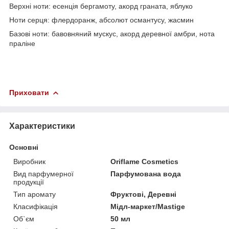
Верхні ноти: есенція бергамоту, акорд граната, яблуко
Ноти серця: флердоранж, абсолют османтусу, жасмин
Базові ноти: бавовняний мускус, акорд деревної амбри, нота
праліне
Приховати
Характеристики
Основні
Виробник
Oriflame Cosmetics
Вид парфумерної
Парфумована вода
продукції
Тип аромату
Фруктові, Деревні
Класифікація
Мідл-маркет/Mastige
Об`єм
50 мл