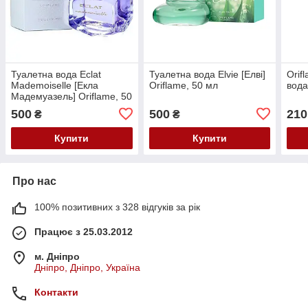
Туалетна вода Eclat
Туалетна вода Elvie [Елві]
Orif
Mademoiselle [Екла
Oriflame, 50 мл
вода
Мадемуазель] Oriflame, 50
мл
500
500
210
₴
₴
Купити
Купити
Про нас
100% позитивних з 328 відгуків за рік
Працює з 25.03.2012
м. Дніпро
Дніпро, Дніпро, Україна
Контакти