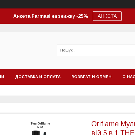
Анкета Farmasi на знижку -25%
АНКЕТА
ИИ
ДОСТАВКА И ОПЛАТА
ВОЗВРАТ И ОБМЕН
О НА
Oriflame Му
вій 5 в 1 TH