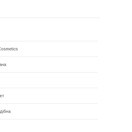
Cosmetics
ана
ет
дібна