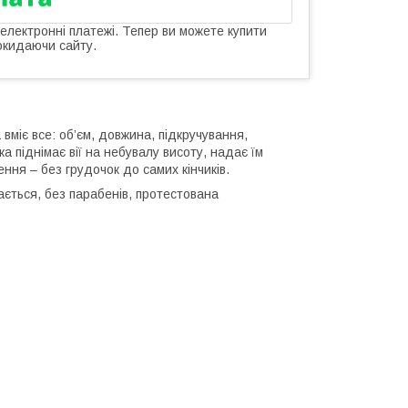
 електронні платежі. Тепер ви можете купити
окидаючи сайту.
міє все: об’єм, довжина, підкручування,
 піднімає вії на небувалу висоту, надає їм
ння – без грудочок до самих кінчиків.
ається, без парабенів, протестована