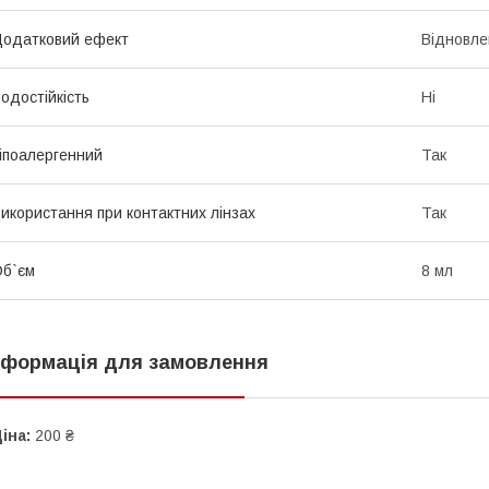
одатковий ефект
Відновле
одостійкість
Ні
іпоалергенний
Так
икористання при контактних лінзах
Так
б`єм
8 мл
нформація для замовлення
іна:
200 ₴