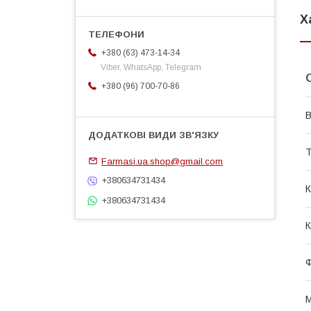
Х
+380 (63) 473-14-34
Viber, WhatsApp, Telegram
+380 (96) 700-70-86
В
Т
Farmasi.ua.shop@gmail.com
+380634731434
К
+380634731434
К
Ф
М