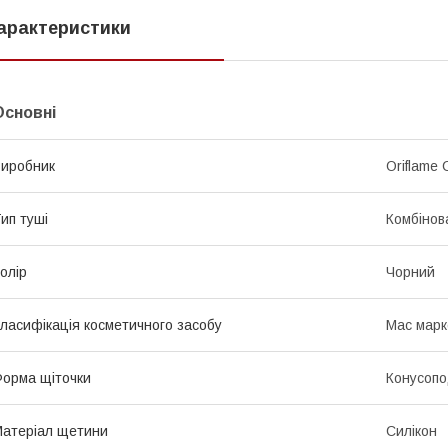
арактеристики
Основні
иробник
Oriflame 
ип туші
Комбінов
олір
Чорний
ласифікація косметичного засобу
Мас марк
орма щіточки
Конусопо
атеріал щетини
Силікон