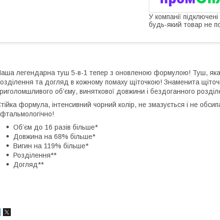
У компанії підключені
будь-який товар не п
аша легендарна туш 5-в-1 тепер з оновленою формулою! Туш, яка в
озділення та догляд в кожному помаху щіточкою! Знаменита щіточка
риголомшливого об’єму, виняткової довжини і бездоганного розділе
тійка формула, інтенсивний чорний колір, не змазується і не обсип
фтальмологічно!
Об’єм до 16 разів більше*
Довжина на 68% більше*
Вигин на 119% більше*
Розділення**
Догляд**