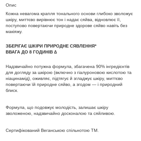
Опис
Кожна невагома крапля тонального основи глибоко зволожує
шкіру, миттєво вирівнює тон і надає сяйва, відновлює її,
поступово повертаючи природне здорове сяйво навіть без
макіяжу.
ЗБЕРІГАЄ ШКІРИ ПРИРОДНЕ СЯВЛЕННЯ*
ВВАГА ДО 8 ГОДИНІВ
∆
Надзвичайно потужна формула, збагачена 90% інгредієнтів
для догляду за шкірою (включно з гіалуроновою кислотою та
ніацинамід), оживляє, підтягує й згладжує шкіру, миттєво
повертаючи їй природне сяйво, а згодом — і природний
блиск.
Формула, що подовжує молодість, залишає шкіру
зволоженою, надзвичайно досконалою та сяйливою.
Сертифікований Веганською спільнотою TM.