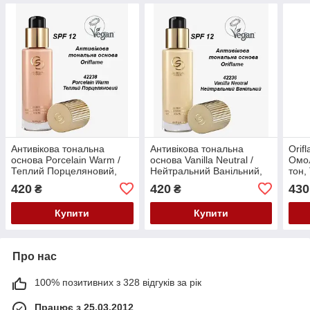
Антивікова тональна
Антивікова тональна
Orif
основа Porcelain Warm /
основа Vanilla Neutral /
Омо
Теплий Порцеляновий,
Нейтральний Ванільний,
тон,
SPF 12 Giordani Gold
SPF 12 Giordani Gold
Warm
420
420
430
₴
₴
Oriflame, 30 мл
Oriflame, 30 мл
Eter
мл
Купити
Купити
Про нас
100% позитивних з 328 відгуків за рік
Працює з 25.03.2012