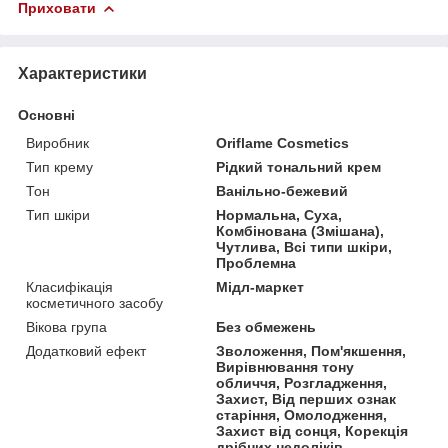
Приховати
Характеристики
Основні
Виробник
Oriflame Cosmetics
Тип крему
Рідкий тональний крем
Тон
Ванільно-бежевий
Тип шкіри
Нормальна, Суха,
Комбінована (Змішана),
Чутлива, Всі типи шкіри,
Проблемна
Класифікація
Мідл-маркет
косметичного засобу
Вікова група
Без обмежень
Додатковий ефект
Зволоження, Пом'якшення,
Вирівнювання тону
обличчя, Розгладження,
Захист, Від перших ознак
старіння, Омолодження,
Захист від сонця, Корекція
дрібних недоліків,