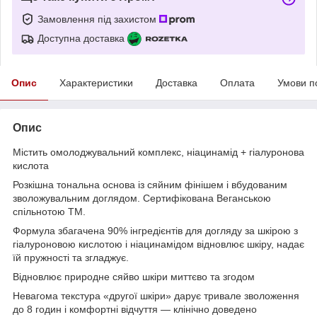
Замовлення під захистом
Доступна доставка
Опис
Характеристики
Доставка
Оплата
Умови п
Опис
Містить омолоджувальний комплекс, ніацинамід + гіалуронова
кислота
Розкішна тональна основа із сяйним фінішем і вбудованим
зволожувальним доглядом. Сертифікована Веганською
спільнотою TM.
Формула збагачена 90% інгредієнтів для догляду за шкірою з
гіалуроновою кислотою і ніацинамідом відновлює шкіру, надає
їй пружності та згладжує.
Відновлює природне сяйво шкіри миттєво та згодом
Невагома текстура «другої шкіри» дарує тривале зволоження
до 8 годин і комфортні відчуття — клінічно доведено