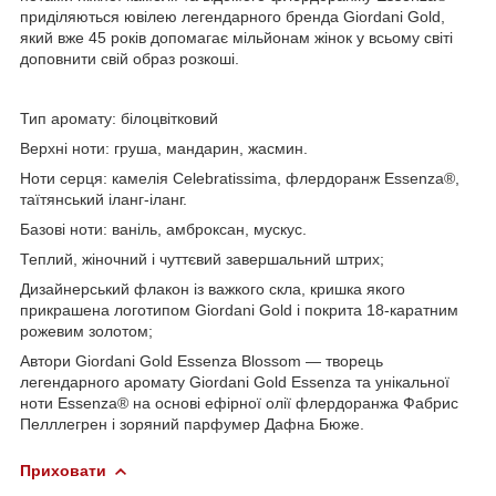
приділяються ювілею легендарного бренда Giordani Gold,
який вже 45 років допомагає мільйонам жінок у всьому світі
доповнити свій образ розкоші.
Тип аромату: білоцвітковий
Верхні ноти: груша, мандарин, жасмин.
Ноти серця: камелія Celebratissima, флердоранж Essenza®,
таїтянський іланг-іланг.
Базові ноти: ваніль, амброксан, мускус.
Теплий, жіночний і чуттєвий завершальний штрих;
Дизайнерський флакон із важкого скла, кришка якого
прикрашена логотипом Giordani Gold і покрита 18-каратним
рожевим золотом;
Автори Giordani Gold Essenza Blossom — творець
легендарного аромату Giordani Gold Essenza та унікальної
ноти Essenza® на основі ефірної олії флердоранжа Фабрис
Пелллегрен і зоряний парфумер Дафна Бюже.
Приховати