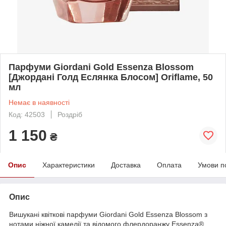
Парфуми Giordani Gold Essenza Blossom
[Джордані Голд Еслянка Блосом] Oriflame, 50
мл
Немає в наявності
Код: 42503
Роздріб
1 150
₴
Опис
Характеристики
Доставка
Оплата
Умови п
Опис
Вишукані квіткові парфуми Giordani Gold Essenza Blossom з
нотами ніжної камелії та відомого флердоранжу Essenza®