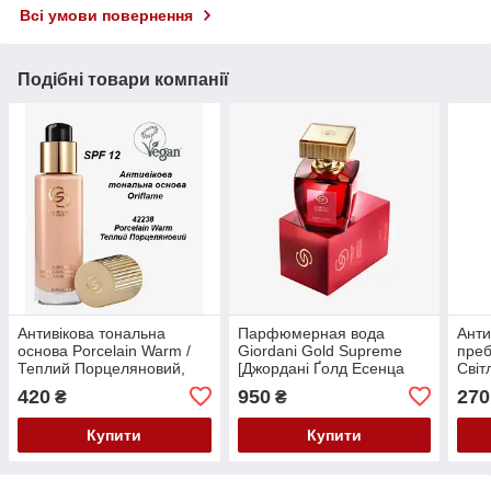
Всі умови повернення
Подібні товари компанії
Антивікова тональна
Парфюмерная вода
Анти
основа Porcelain Warm /
Giordani Gold Supreme
преб
Теплий Порцеляновий,
[Джордані Ґолд Есенца
Світ
SPF 12 Giordani Gold
Супрім] Oriflame, 50 мл
Gold
420
950
270
₴
₴
Oriflame, 30 мл
Купити
Купити