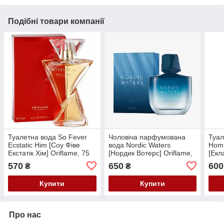
Подібні товари компанії
Туалетна вода So Fever
Чоловіча парфумована
Туал
Ecstatic Him [Соу Фіве
вода Nordic Waters
Hom
Екстатік Хім] Oriflame, 75
[Нордик Вотерс] Oriflame,
[Екл
мл
75 мл
Orif
570
650
600
₴
₴
Купити
Купити
Про нас