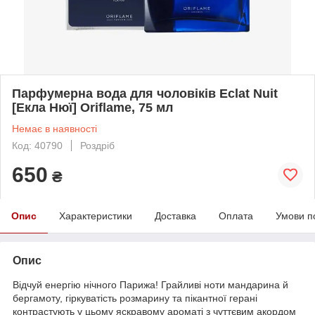
Парфумерна вода для чоловіків Eclat Nuit
[Екла Нюї] Oriflame, 75 мл
Немає в наявності
Код: 40790
Роздріб
650
₴
Опис
Характеристики
Доставка
Оплата
Умови п
Опис
Відчуй енергію нічного Парижа! Грайливі ноти мандарина й
бергамоту, гіркуватість розмарину та пікантної герані
контрастують у цьому яскравому ароматі з чуттєвим акордом