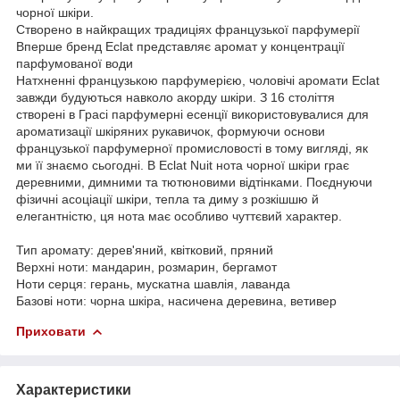
чорної шкіри.
Створено в найкращих традиціях французької парфумерії
Вперше бренд Eclat представляє аромат у концентрації
парфумованої води
Натхненні французькою парфумерією, чоловічі аромати Eclat
завжди будуються навколо акорду шкіри. З 16 століття
створені в Грасі парфумерні есенції використовувалися для
ароматизації шкіряних рукавичок, формуючи основи
французької парфумерної промисловості в тому вигляді, як
ми її знаємо сьогодні. В Eclat Nuit нота чорної шкіри грає
деревними, димними та тютюновими відтінками. Поєднуючи
фізичні асоціації шкіри, тепла та диму з розкішшю й
елегантністю, ця нота має особливо чуттєвий характер.
Тип аромату: дерев'яний, квітковий, пряний
Верхні ноти: мандарин, розмарин, бергамот
Ноти серця: герань, мускатна шавлія, лаванда
Базові ноти: чорна шкіра, насичена деревина, ветивер
Приховати
Характеристики