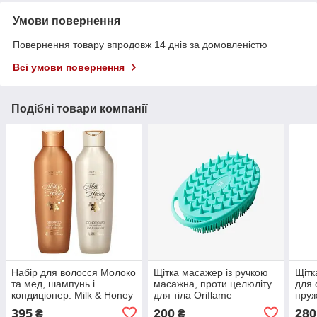
Умови повернення
Повернення товару впродовж 14 днів за домовленістю
Всі умови повернення
Подібні товари компанії
Набір для волосся Молоко
Щітка масажер із ручкою
Щітк
та мед, шампунь і
масажна, проти целюліту
для 
кондиціонер. Milk & Honey
для тіла Oriflame
пруж
Gold Oriflame
целю
395
200
280
₴
₴