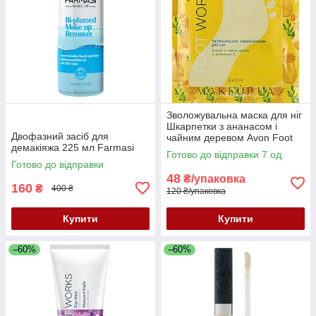
Зволожувальна маска для ніг
Шкарпетки з ананасом і
Двофазний засіб для
чайним деревом Avon Foot
демакіяжа 225 мл Farmasi
Works
Готово до відправки 7 од.
Готово до відправки
48
₴/упаковка
160
₴
400 ₴
120 ₴/упаковка
Купити
Купити
–60%
–60%