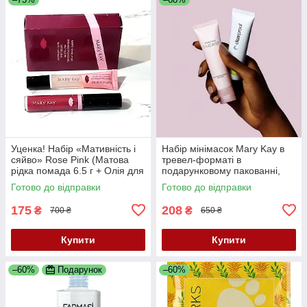
Уценка! Набір «Мативність і
Набір мінімасок Mary Kay в
сяйво» Rose Pink (Матова
тревел-форматі в
рідка помада 6.5 г + Олія для
подарунковому пакованні,
губ 9.5 г)Mary Kay
кожна по 34 г
Готово до відправки
Готово до відправки
175
208
₴
₴
700 ₴
650 ₴
Купити
Купити
–60%
Подарунок
–60%