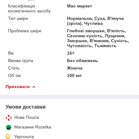
Класифікація
Мас маркет
косметичного засобу
Тип шкіри
Нормальна, Суха, В'януча
(зріла), Чутлива
Проблема шкіри
Глибокі зморшки, В'ялість,
Сезонна сухість, Лущення,
Зморшки, В'янення, Сухість,
Чутливість, Тьмяність
Вік
16+
Вікова група
Без обмежень
Стать
Жіноча
Об`єм
100 мл
Приховати
Умови доставки
Нова Пошта
Магазини Rozetka
Укрпошта