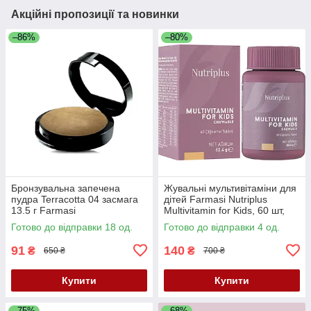
Акційні пропозиції та новинки
–86%
–80%
Бронзувальна запечена
Жувальні мультивітаміни для
пудра Terracotta 04 засмага
дітей Farmasi Nutriplus
13.5 г Farmasi
Multivitamin for Kids, 60 шт,
62.4
Готово до відправки 18 од.
Готово до відправки 4 од.
91
140
₴
₴
650 ₴
700 ₴
Купити
Купити
–75%
–68%