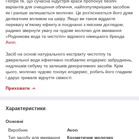
Попри те, що сучасна індустрія краси пропонує безліч
варіантів для очищення обличчя, найпопулярнішим засобом
як і раніше залишається молочко. Це роз'яснюється його дуже
делікатним впливом на шкіру. Якщо ви також віддаєте
перевагу м'якому ефекту в поєднанні з якісним доглядом,
радимо звернути увагу на чудове молочко для вмивання
«Родникова вода та чистотіл» відомого німецького бренда
Avon
.
Засіб на основі натурального екстракту чистотілу та
джерельної води ефективно позбавляє епідерміс забруднень,
надлишків себуму та залишків декоративних засобів. Крім
цього, молочко чудово тонізує епідерміс, робить його гладким
і дарує тривале відчуття свіжості.
Приховати
Характеристики
Основні
Виробник
Avon
Тип засобу для вмивання
Косметичне молочко