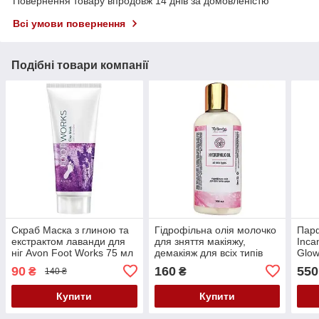
Повернення товару впродовж 14 днів за домовленістю
Всі умови повернення
Подібні товари компанії
Скраб Маска з глиною та
Гідрофільна олія молочко
Пар
екстрактом лаванди для
для зняття макіяжу,
Inc
ніг Avon Foot Works 75 мл
демакіяж для всіх типів
Glow
шкіри Топ Бьюти Top
90
160
550
₴
₴
140 ₴
Beauty 100 мл
Купити
Купити