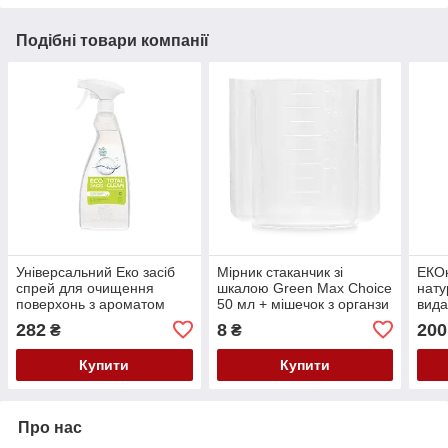
Подібні товари компанії
Універсальний Еко засіб
Мірник стаканчик зі
EКО
спрей для очищення
шкалою Green Max Choice
нату
поверхонь з ароматом
50 мл + мішечок з органзи
вида
лимона Green Max, Чойс
забр
282
8
200
₴
₴
Choice, Україна, 500 мл
Gre
Купити
Купити
Про нас