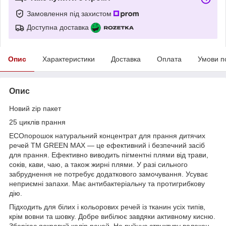
Замовлення під захистом
Доступна доставка
Опис
Характеристики
Доставка
Оплата
Умови п
Опис
Новий zip пакет
25 циклів прання
ЕСОпорошок натуральний концентрат для прання дитячих
речей ТМ GREEN MAX — це ефективний і безпечний засіб
для прання. Ефективно виводить пігментні плями від трави,
соків, кави, чаю, а також жирні плями. У разі сильного
забруднення не потребує додаткового замочування. Усуває
неприємні запахи. Має антибактеріальну та протигрибкову
дію.
Підходить для білих і кольорових речей із тканин усіх типів,
крім вовни та шовку. Добре вибілює завдяки активному кисню.
Зберігає яскравий колір речей. Не руйнує структуру волокон