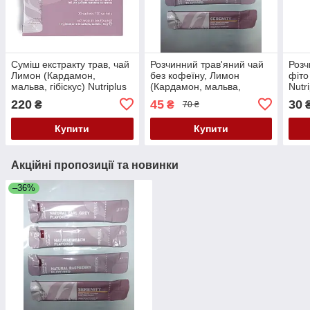
Суміш екстракту трав, чай
Розчинний трав'яний чай
Розч
Лимон (Кардамон,
без кофеїну, Лимон
фіто
мальва, гібіскус) Nutriplus
(Кардамон, мальва,
Nutr
Serenity, 30 стиків
гібіскус), Nutriplus Serenity,
різни
220
45
30
₴
₴
70 ₴
30 стик. х 1.7 г
Пода
Купити
Купити
Акційні пропозиції та новинки
–36%