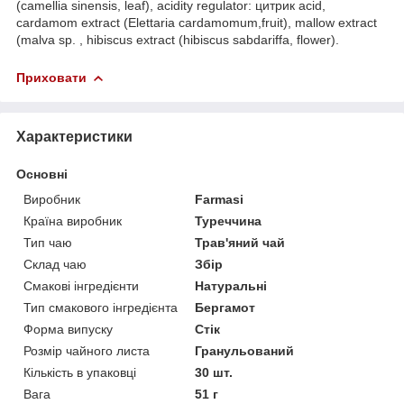
(camellia sinensis, leaf), acidity regulator: цитрик acid,
cardamom extract (Elettaria cardamomum,fruit), mallow extract
(malva sp. , hibiscus extract (hibiscus sabdariffa, flower).
Приховати
Характеристики
Основні
Виробник
Farmasi
Країна виробник
Туреччина
Тип чаю
Трав'яний чай
Склад чаю
Збір
Смакові інгредієнти
Натуральні
Тип смакового інгредієнта
Бергамот
Форма випуску
Стік
Розмір чайного листа
Гранульований
Кількість в упаковці
30 шт.
Вага
51 г