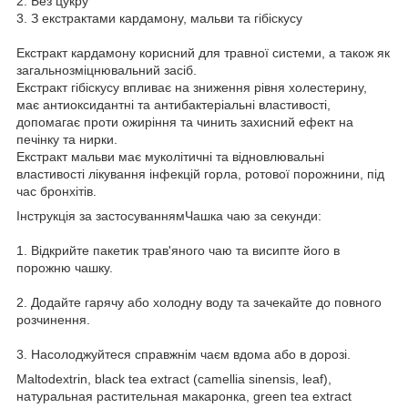
2. Без цукру
3. З екстрактами кардамону, мальви та гібіскусу
Екстракт кардамону корисний для травної системи, а також як
загальнозміцнювальний засіб.
Екстракт гібіскусу впливає на зниження рівня холестерину,
має антиоксидантні та антибактеріальні властивості,
допомагає проти ожиріння та чинить захисний ефект на
печінку та нирки.
Екстракт мальви має муколітичні та відновлювальні
властивості лікування інфекцій горла, ротової порожнини, під
час бронхітів.
Інструкція за застосуваннямЧашка чаю за секунди:
1. Відкрийте пакетик трав'яного чаю та висипте його в
порожню чашку.
2. Додайте гарячу або холодну воду та зачекайте до повного
розчинення.
3. Насолоджуйтеся справжнім чаєм вдома або в дорозі.
Maltodextrin, black tea extract (camellia sinensis, leaf),
натуральная растительная макаронка, green tea extract