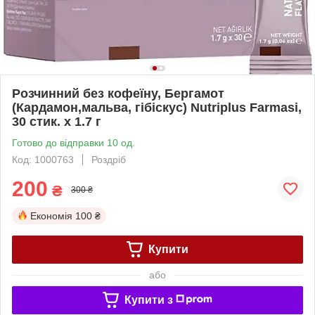
Розчинний без кофеїну, Бергамот
(Кардамон,мальва, гібіскус) Nutriplus Farmasi,
30 стик. х 1.7 г
Готово до відправки 10 од.
Код: 1000763
Роздріб
200
₴
300 ₴
Економія
100 ₴
Купити
або
Купити з