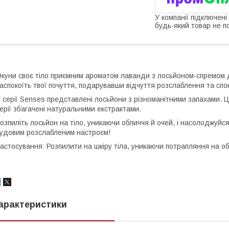
У компанії підключені
будь-який товар не п
куни своє тіло приємним ароматом лаванди з лосьйоном-спремом 
аспокоїть твої почуття, подарувавши відчуття розслаблення та спо
 серії Senses представлені лосьйони з різноманітними запахами. Ц
ерії збагачені натуральними екстрактами.
озпиліть лосьйон на тіло, уникаючи обличчя й очей, і насолоджуй
удовим розслабленим настроєм!
астосування: Розпилити на шкіру тіла, уникаючи потрапляння на об
арактеристики