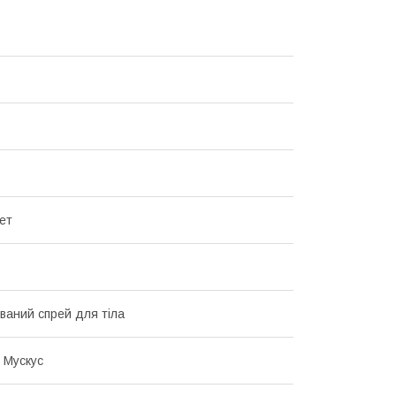
ет
аний спрей для тіла
 Мускус