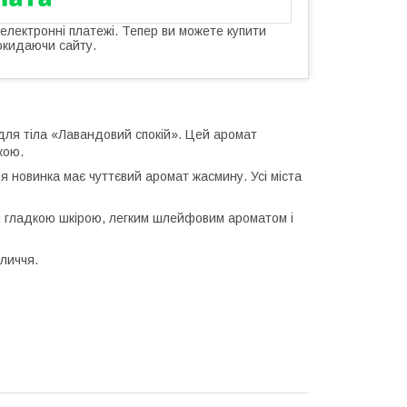
 електронні платежі. Тепер ви можете купити
окидаючи сайту.
для тіла «Лавандовий спокій». Цей аромат
кою.
я новинка має чуттєвий аромат жасмину. Усі міста
ся гладкою шкірою, легким шлейфовим ароматом і
личчя.