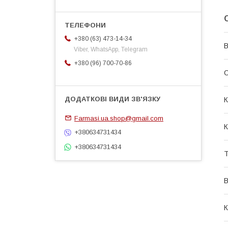
+380 (63) 473-14-34
В
Viber, WhatsApp, Telegram
+380 (96) 700-70-86
О
К
Farmasi.ua.shop@gmail.com
К
+380634731434
+380634731434
Т
В
К