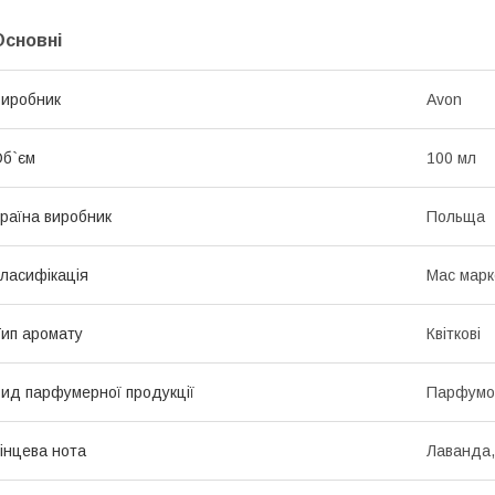
Основні
иробник
Avon
б`єм
100 мл
раїна виробник
Польща
ласифікація
Мас марк
ип аромату
Квіткові
ид парфумерної продукції
Парфумов
інцева нота
Лаванда,