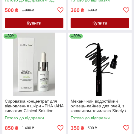
500
360
₴
₴
1 000 ₴
600 ₴
Купити
Купити
–39%
–30%
Сироватка концентрат для
Механічний водостійкий
відновлення шкіри «PHA+AHA
олівець-лайнер для очей, з
кислоти» Clinical Solution
ковпачком-точилкою Steely /
Mary Kay,15 мл
Стальний, Mary Kay, 0.3 г
Готово до відправки
Готово до відправки
850
350
₴
₴
1 400 ₴
500 ₴