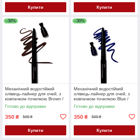
Купити
Купити
–30%
–30%
Механічний водостійкий
Механічний водостійкий
олівець-лайнер для очей, з
олівець-лайнер для очей, з
ковпачком-точилкою Brown /
ковпачком-точилкою Blue /
Коричневий, Mary Kay, 0.3 г
Синій, Mary Kay, 0.3 г
Готово до відправки
Готово до відправки
350
350
₴
₴
500 ₴
500 ₴
Купити
Купити