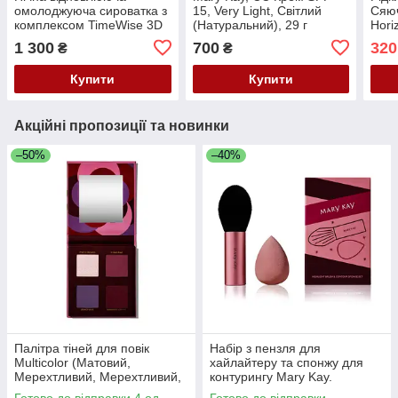
омолоджуюча сироватка з
15, Very Light, Світлий
Cяюч
комплексом TimeWise 3D
(Натуральний), 29 г
Hori
Mary Kay, 29 мл
15 м
1 300
700
320
₴
₴
Купити
Купити
Акційні пропозиції та новинки
–50%
–40%
Палітра тіней для повік
Набір з пензля для
Multicolor (Матовий,
хайлайтеру та спонжу для
Мерехтливий, Мерехтливий,
контурингу Mary Kay.
Матовий) Mary Kay, 6,75 г
Подарункова коробка
Готово до відправки 4 од.
Готово до відправки