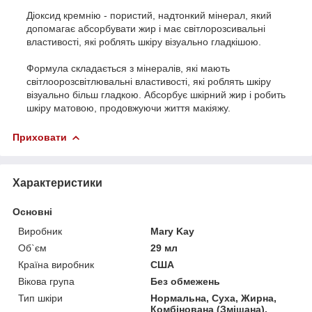
Діоксид кремнію - пористий, надтонкий мінерал, який
допомагає абсорбувати жир і має світлорозсивальні
властивості, які роблять шкіру візуально гладкішою.
Формула складається з мінералів, які мають
світлоорозсвітлювальні властивості, які роблять шкіру
візуально більш гладкою. Абсорбує шкірний жир і робить
шкіру матовою, продовжуючи життя макіяжу.
Приховати
Характеристики
Основні
Виробник
Mary Kay
Об`єм
29 мл
Країна виробник
США
Вікова група
Без обмежень
Тип шкіри
Нормальна, Суха, Жирна,
Комбінована (Змішана),