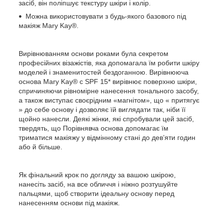
засіб, він поліпшує текстуру шкіри і колір.
Можна використовувати з будь-якого базового під
макіяж Mary Kay®.
Вирівнюванням основи роками була секретом
професійних візажістів, яка допомагала їм робити шкіру
моделей і знаменитостей бездоганною. Вирівнююча
основа Mary Kay® c SPF 15* вирівнює поверхню шкіри,
спричиняючи рівномірне нанесення тонального засобу,
а також виступає своєрідним «магнітом», що « притягує
» до себе основу і дозволяє їй виглядати так, ніби її
щойно нанесли. Деякі жінки, які спробували цей засіб,
твердять, що Порівнявча основа допомагає їм
триматися макіяжу у відмінному стані до дев’яти годин
або й більше.
Як фінальний крок по догляду за вашою шкірою,
нанесіть засіб, на все обличчя і ніжно розтушуйте
пальцями, щоб створити ідеальну основу перед
нанесенням основи під макіяж.