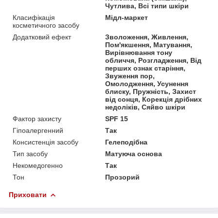
Чутлива, Всі типи шкіри
Класифікація
Мідл-маркет
косметичного засобу
Додатковий ефект
Зволоження, Живлення,
Пом'якшення, Матування,
Вирівнювання тону
обличчя, Розгладження, Від
перших ознак старіння,
Звуження пор,
Омолодження, Усунення
блиску, Пружність, Захист
від сонця, Корекція дрібних
недоліків, Сяйво шкіри
Фактор захисту
SPF 15
Гіпоалергенний
Так
Консистенція засобу
Гелеподібна
Тип засобу
Матуюча основа
Некомедогенно
Так
Тон
Прозорий
Приховати