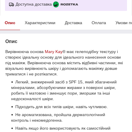
Доступна доставка
Опис
Характеристики
Доставка
Оплата
Умови п
Опис
Вирівнююча основа
Mary Kay
® має гелеподібну текстуру і
створює ідеальну основу для ідеального нанесення основи
під макіяж. Вирівнююча основа містить відбивні частинки, які
візуально вирівнюють шкіру і допомагають макіяжу довше
триматися і не розтікатися.
Легкий, знежирений засіб з SPF 15, який збагачений
мінералами, абсорбуючими жирами з поверхні шкіри,
робить її матовою і зменшує пори, зморшки та інші
недосконалості шкіри.
Підходить для всіх типів шкіри, навіть чутливою.
Не ароматизована, пройшла дерматологічний
контроль і некомедогенна.
Навіть якщо його використовують як самостійний