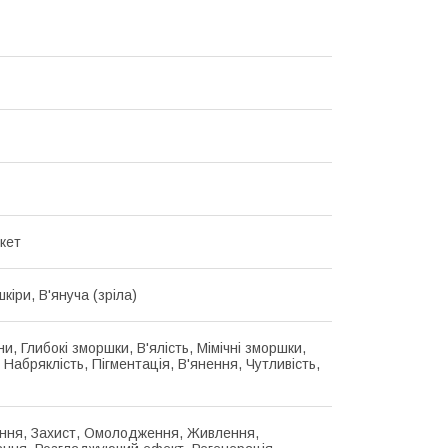
кет
шкіри, В'януча (зріла)
іни, Глибокі зморшки, В'ялість, Мімічні зморшки,
Набряклість, Пігментація, В'янення, Чутливість,
ння, Захист, Омолодження, Живлення,