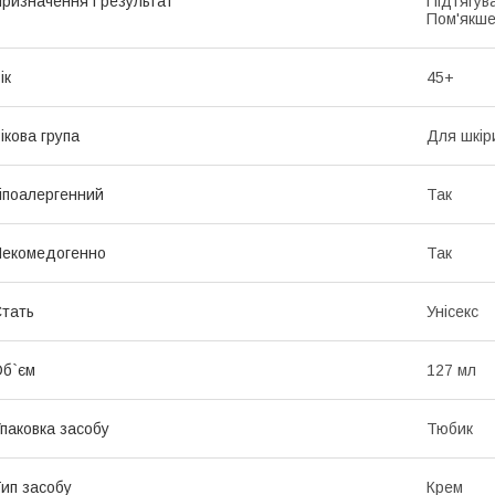
ризначення і результат
Підтягув
Пом'якше
ік
45+
ікова група
Для шкір
іпоалергенний
Так
екомедогенно
Так
тать
Унісекс
б`єм
127 мл
паковка засобу
Тюбик
ип засобу
Крем