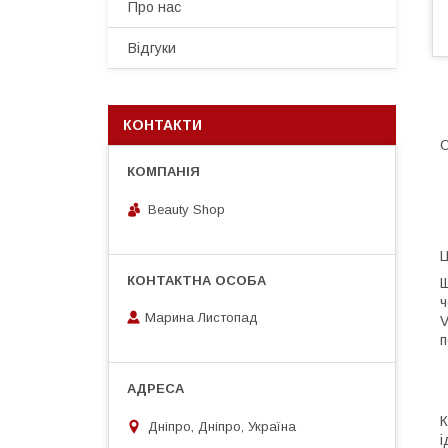
Про нас
Відгуки
КОНТАКТИ
О
Beauty Shop
Ц
Щ
ч
Марина Листопад
V
п
К
Дніпро, Дніпро, Україна
і