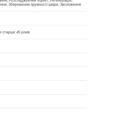
ання, Розгладжуючий ефект, Регенерація,
ння, Збереження пружності шкіри, Зволоження
и старше 45 років