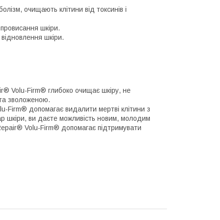
лізм, очищають клітини від токсинів і
провисання шкіри.
 відновлення шкіри.
r® Volu-Firm® глибоко очищає шкіру, не
 та зволоженою.
lu-Firm® допомагає видалити мертві клітини з
ар шкіри, ви даєте можливість новим, молодим
Repair® Volu-Firm® допомагає підтримувати