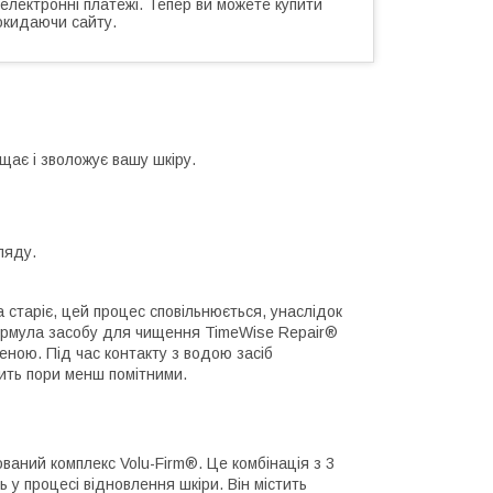
 електронні платежі. Тепер ви можете купити
окидаючи сайту.
щає і зволожує вашу шкіру.
ляду.
а старіє, цей процес сповільнюється, унаслідок
Формула засобу для чищення TimeWise Repair®
еною. Під час контакту з водою засіб
бить пори менш помітними.
ваний комплекс Volu-Firm®. Це комбінація з 3
ь у процесі відновлення шкіри. Він містить