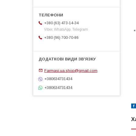
+380 (63) 473-14-34
Viber, WhatsApp, Telegram
*
+380 (96) 700-70-86
Farmasi.ua.shop@gmail.com
+380634731434
+380634731434
Х