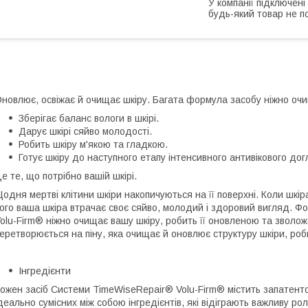
У компанії підключені
будь-який товар не п
новлює, освіжає й очищає шкіру. Багата формула засобу ніжно очи
Зберігає баланс вологи в шкірі.
Дарує шкірі сяйво молодості.
Робить шкіру м'якою та гладкою.
Готує шкіру до наступного етапу інтенсивного антивікового дог
е те, що потрібно вашій шкірі.
одня мертві клітини шкіри накопичуються на її поверхні. Коли шкір
ого ваша шкіра втрачає своє сяйво, молодий і здоровий вигляд. 
olu-Firm® ніжно очищає вашу шкіру, робить її оновленою та зволож
еретворюється на піну, яка очищає й оновлює структуру шкіри, ро
Інгредієнти
ожен засіб Системи TimeWiseRepair® Volu-Firm® містить запатенто
деально сумісних між собою інгредієнтів, які відіграють важливу рол