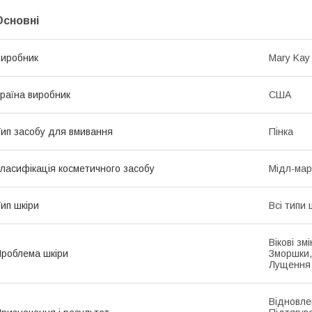
Основні
иробник
Mary Kay
раїна виробник
США
ип засобу для вмивання
Пінка
ласифікація косметичного засобу
Мідл-мар
ип шкіри
Всі типи 
Вікові зм
роблема шкіри
Зморшки, 
Лущення
Відновле