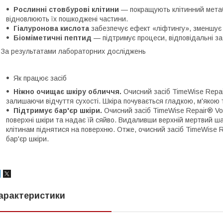
Рослинні стовбурові клітини
— покращують клітинний метабо
відновлюють їх пошкоджені частини.
Гіалуронова кислота
забезпечує ефект «ліфтингу», зменшує 
Біоміметичні пептид
— підтримує процеси, відповідальні за
 За результатами лабораторних досліджень
Як працює засіб
Ніжно очищає шкіру обличчя.
Очисний засіб TimeWise Repai
залишаючи відчуття сухості. Шкіра почувається гладкою, м'якою
Підтримує бар'єр шкіри.
Очисний засіб TimeWise Repair® Vo
поверхні шкіри та надає їй сяйво. Видаливши верхній мертвий ш
клітинам піднятися на поверхню. Отже, очисний засіб TimeWise 
бар'єр шкіри.
арактеристики