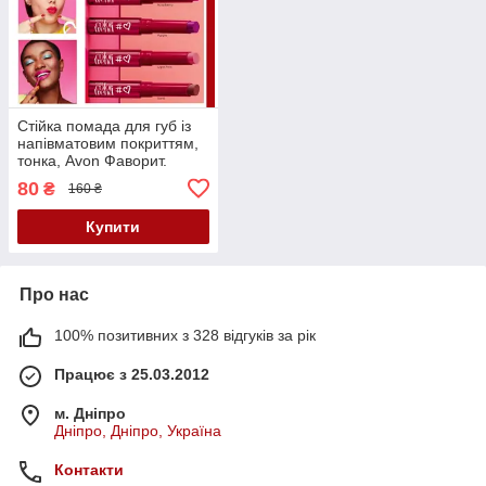
Стійка помада для губ із
напівматовим покриттям,
тонка, Avon Фаворит.
Відтінки на вибір. Ціна за 1
80
₴
160 ₴
шт.
Купити
Про нас
100% позитивних з 328 відгуків за рік
Працює з 25.03.2012
м. Дніпро
Дніпро, Дніпро, Україна
Контакти