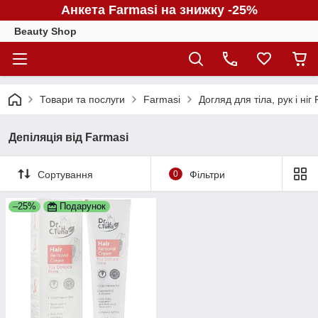
Анкета Farmasi на знижку -25%
Beauty Shop
Товари та послуги
Farmasi
Догляд для тіла, рук і ніг
Депіляція від Farmasi
Сортування
0
Фільтри
–25%
Подарунок