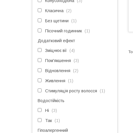
Конусоподібна
3
Класична
2
Без щетини
1
Пісочний годинник
1
Додатковий ефект
Зміцнює вії
4
Пом'якшення
3
Відновлення
2
Живлення
1
Стимуляція росту волосся
1
Водостійкість
Ні
3
Так
1
Гіпоалергенний