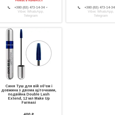
Немає в наявності
+380 (63) 473-14-34
+380 (63) 473-14-34
Viber, WhatsApp,
Viber, WhatsApp,
Telegram
Telegram
Синя Туш для вій об'єм і
довжина з двома щіточками,
подвійна Double Lash
Extend, 12 мл Make Up
Farmasi
400 ₴